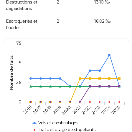
Destructions et
2
13,10 ‰
dégradations
Escroqueries et
2
16,02 ‰
fraudes
7,5
Nombre de faits
5
2,5
0
2018
2023
2020
2025
2017
2022
2019
2024
2016
2021
Vols et cambriolages
Trafic et usage de stupéfiants