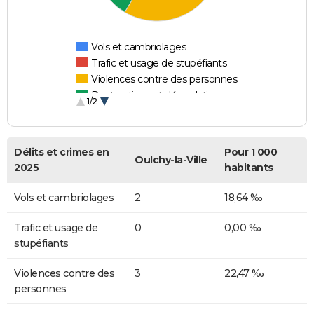
Vols et cambriolages
Trafic et usage de stupéfiants
Violences contre des personnes
Destructions et dégradations
1/2
Escroqueries et fraudes
Délits et crimes en
Pour 1 000
Oulchy-la-Ville
2025
habitants
Vols et cambriolages
2
18,64 ‰
Trafic et usage de
0
0,00 ‰
stupéfiants
Violences contre des
3
22,47 ‰
personnes