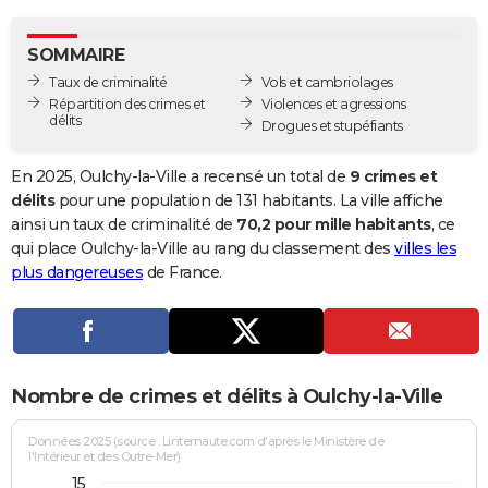
City break
Voyage de noces
Climat
Destinations
Voyage nature
Forum
+
PHOTO
SOMMAIRE
GUIDES D'ACHAT
Taux de criminalité
Vols et cambriolages
Répartition des crimes et
Violences et agressions
BONS PLANS
délits
Drogues et stupéfiants
CARTE DE VOEUX
En 2025, Oulchy-la-Ville a recensé un total de
9 crimes et
Carte Bonne année
Carte Pâques
Carte de Noël
Carte Saint-Valentin
Carte d'anniversaire
délits
pour une population de 131 habitants. La ville affiche
DICTIONNAIRE
ainsi un taux de criminalité de
70,2 pour mille habitants
, ce
Biographies
Expressions
Dictionnaire
Citations
Proverbes
qui place Oulchy-la-Ville au rang du classement des
villes les
PROGRAMME TV
plus dangereuses
de France.
COPAINS D'AVANT
Se connecter
Collèges
Universités
Service militaire
S'inscrire
Lycées
Primaires
Entreprises
Avis de recherche
AVIS DE DÉCÈS
FORUM
Nombre de crimes et délits à Oulchy-la-Ville
Lifestyle
Sport
Television
Cinema
Bricolage
Culture
Auto
Voyage
Données 2025 (source : Linternaute.com d'après le Ministère de
l'Intérieur et des Outre-Mer)
15