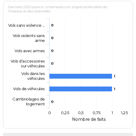
Données 2025 (source : Linternaute.com d'après le Ministère de
l'Intérieur et des Outre-Mer)
Vols sans violence …
0
Vols violents sans
0
arme
Vols avec armes
0
Vols d'accessoires
0
sur véhicules
Vols dans les
1
véhicules
Vols de véhicules
1
Cambriolages de
0
logement
0
0,25
0,5
0,75
1
1,25
Nombre de faits