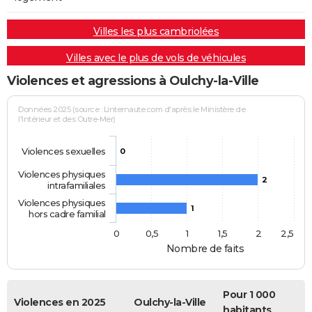
Villes les plus cambriolées
Villes avec le plus de vols de véhicules
Violences et agressions à Oulchy-la-Ville
Données 2025 (source : Linternaute.com d'après le Ministère de
l'Intérieur et des Outre-Mer)
Violences sexuelles
0
Violences physiques
2
intrafamiliales
Violences physiques
1
hors cadre familial
0
0,5
1
1,5
2
2,5
Nombre de faits
Pour 1 000
Violences en 2025
Oulchy-la-Ville
habitants