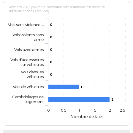
Données 2025 (source : Linternaute.com d'après le Ministère de
l'Intérieur et des Outre-Mer)
Vols sans violence …
0
Vols violents sans
0
arme
Vols avec armes
0
Vols d'accessoires
0
sur véhicules
Vols dans les
0
véhicules
Vols de véhicules
1
Cambriolages de
2
logement
0
0,5
1
1,5
2
2,5
Nombre de faits