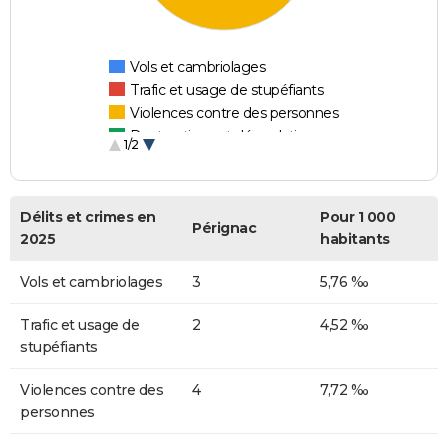
Vols et cambriolages
Trafic et usage de stupéfiants
Violences contre des personnes
Destructions et dégradations
1/2
Escroqueries et fraudes
Délits et crimes en
Pour 1 000
Pérignac
2025
habitants
Vols et cambriolages
3
5,76 ‰
Trafic et usage de
2
4,52 ‰
stupéfiants
Violences contre des
4
7,72 ‰
personnes