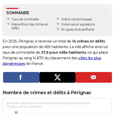
City break
Voyage de noces
Climat
Destinations
Voyage nature
Forum
+
PHOTO
SOMMAIRE
GUIDES D'ACHAT
Taux de criminalité
Vols et cambriolages
Répartition des crimes et
Violences et agressions
BONS PLANS
délits
Drogues et stupéfiants
CARTE DE VOEUX
En 2025, Pérignac a recensé un total de
14 crimes et délits
Carte Bonne année
Carte Pâques
Carte de Noël
Carte Saint-Valentin
Carte d'anniversaire
pour une population de 495 habitants. La ville affiche ainsi un
DICTIONNAIRE
taux de criminalité de
27,9 pour mille habitants
, ce qui place
Biographies
Expressions
Dictionnaire
Citations
Proverbes
Pérignac au rang 14 870 du classement des
villes les plus
PROGRAMME TV
dangereuses
de France.
COPAINS D'AVANT
Se connecter
Collèges
Universités
Service militaire
S'inscrire
Lycées
Primaires
Entreprises
Avis de recherche
AVIS DE DÉCÈS
FORUM
Nombre de crimes et délits à Pérignac
Lifestyle
Sport
Television
Cinema
Bricolage
Culture
Auto
Voyage
Données 2025 (source : Linternaute.com d'après le Ministère de
l'Intérieur et des Outre-Mer)
15