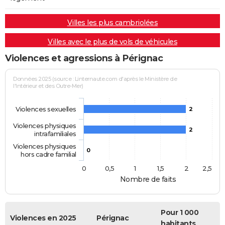
Villes les plus cambriolées
Villes avec le plus de vols de véhicules
Violences et agressions à Pérignac
Données 2025 (source : Linternaute.com d'après le Ministère de
l'Intérieur et des Outre-Mer)
Violences sexuelles
2
Violences physiques
2
intrafamiliales
Violences physiques
0
hors cadre familial
0
0,5
1
1,5
2
2,5
Nombre de faits
Pour 1 000
Violences en 2025
Pérignac
habitants