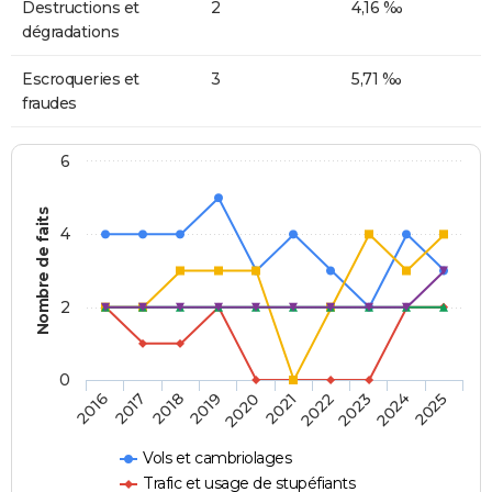
Destructions et
2
4,16 ‰
dégradations
Escroqueries et
3
5,71 ‰
fraudes
6
Nombre de faits
4
2
0
2018
2023
2019
2024
2020
2025
2016
2021
2017
2022
Vols et cambriolages
Trafic et usage de stupéfiants