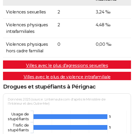
Violences sexuelles
2
3,24 ‰
Violences physiques
2
4,48 ‰
intrafamiliales
Violences physiques
0
0,00 ‰
hors cadre familial
Villes avec le plus d'agressions sexuelles
Villes avec le plus de violence intrafamiliale
Drogues et stupéfiants à Pérignac
Données 2025 (source : Linternaute.com d'après le Ministère de
l'Intérieur et des Outre-Mer)
Usage de
1
stupéfiants
Trafic de
1
stupéfiants