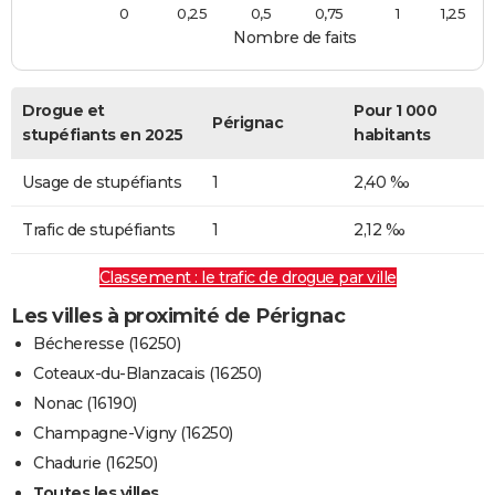
0
0,25
0,5
0,75
1
1,25
Nombre de faits
Drogue et
Pour 1 000
Pérignac
stupéfiants en 2025
habitants
Usage de stupéfiants
1
2,40 ‰
Trafic de stupéfiants
1
2,12 ‰
Classement : le trafic de drogue par ville
Les villes à proximité de Pérignac
Bécheresse (16250)
Coteaux-du-Blanzacais (16250)
Nonac (16190)
Champagne-Vigny (16250)
Chadurie (16250)
Toutes les villes