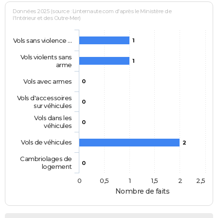
Données 2025 (source : Linternaute.com d'après le Ministère de
l'Intérieur et des Outre-Mer)
Vols sans violence …
1
Vols violents sans
1
arme
Vols avec armes
0
Vols d'accessoires
0
sur véhicules
Vols dans les
0
véhicules
Vols de véhicules
2
Cambriolages de
0
logement
0
0,5
1
1,5
2
2,5
Nombre de faits