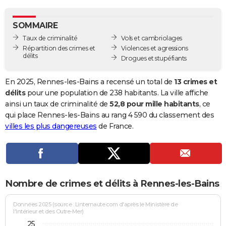
City break
Voyage de noces
Climat
Destinations
Voyage nature
Forum
+
PHOTO
SOMMAIRE
GUIDES D'ACHAT
Taux de criminalité
Vols et cambriolages
Répartition des crimes et
Violences et agressions
BONS PLANS
délits
Drogues et stupéfiants
CARTE DE VOEUX
En 2025, Rennes-les-Bains a recensé un total de
13 crimes et
Carte Bonne année
Carte Pâques
Carte de Noël
Carte Saint-Valentin
Carte d'anniversaire
délits
pour une population de 238 habitants. La ville affiche
DICTIONNAIRE
ainsi un taux de criminalité de
52,8 pour mille habitants
, ce
Biographies
Expressions
Dictionnaire
Citations
Proverbes
qui place Rennes-les-Bains au rang 4 590 du classement des
PROGRAMME TV
villes les plus dangereuses
de France.
COPAINS D'AVANT
Se connecter
Collèges
Universités
Service militaire
S'inscrire
Lycées
Primaires
Entreprises
Avis de recherche
AVIS DE DÉCÈS
FORUM
Nombre de crimes et délits à Rennes-les-Bains
Lifestyle
Sport
Television
Cinema
Bricolage
Culture
Auto
Voyage
Données 2025 (source : Linternaute.com d'après le Ministère de
l'Intérieur et des Outre-Mer)
25