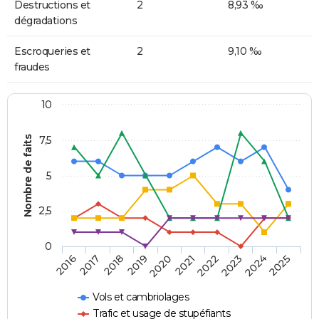
Destructions et
2
8,93 ‰
dégradations
Escroqueries et
2
9,10 ‰
fraudes
10
Nombre de faits
7,5
5
2,5
0
2018
2023
2020
2025
2017
2022
2019
2024
2016
2021
Vols et cambriolages
Trafic et usage de stupéfiants