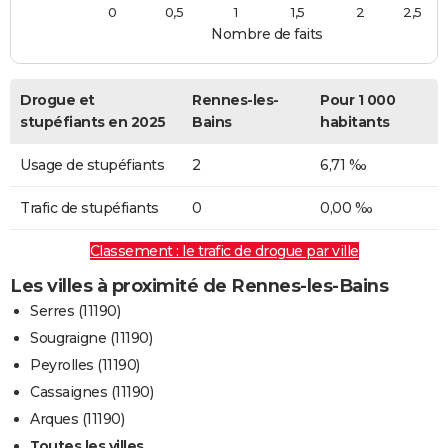
0
0,5
1
1,5
2
2,5
Nombre de faits
Drogue et
Rennes-les-
Pour 1 000
stupéfiants en 2025
Bains
habitants
Usage de stupéfiants
2
6,71 ‰
Trafic de stupéfiants
0
0,00 ‰
Classement : le trafic de drogue par ville
Les villes à proximité de Rennes-les-Bains
Serres (11190)
Sougraigne (11190)
Peyrolles (11190)
Cassaignes (11190)
Arques (11190)
Toutes les villes