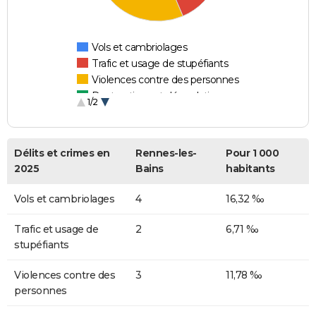
Vols et cambriolages
Trafic et usage de stupéfiants
Violences contre des personnes
Destructions et dégradations
1/2
Escroqueries et fraudes
Délits et crimes en
Rennes-les-
Pour 1 000
2025
Bains
habitants
Vols et cambriolages
4
16,32 ‰
Trafic et usage de
2
6,71 ‰
stupéfiants
Violences contre des
3
11,78 ‰
personnes