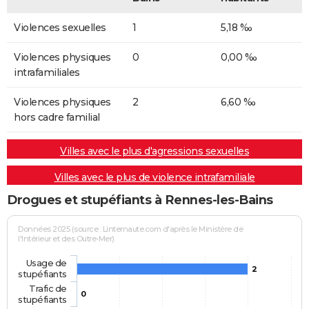
Violences sexuelles
1
5,18 ‰
Violences physiques
0
0,00 ‰
intrafamiliales
Violences physiques
2
6,60 ‰
hors cadre familial
Villes avec le plus d'agressions sexuelles
Villes avec le plus de violence intrafamiliale
Drogues et stupéfiants à Rennes-les-Bains
Données 2025 (source : Linternaute.com d'après le Ministère de
l'Intérieur et des Outre-Mer)
Usage de
2
stupéfiants
Trafic de
0
stupéfiants