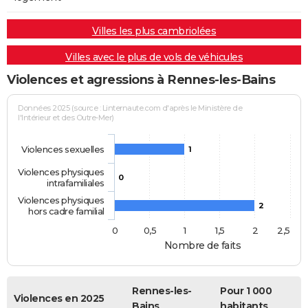
Villes les plus cambriolées
Villes avec le plus de vols de véhicules
Violences et agressions à Rennes-les-Bains
Données 2025 (source : Linternaute.com d'après le Ministère de
l'Intérieur et des Outre-Mer)
Violences sexuelles
1
Violences physiques
0
intrafamiliales
Violences physiques
2
hors cadre familial
0
0,5
1
1,5
2
2,5
Nombre de faits
Rennes-les-
Pour 1 000
Violences en 2025
Bains
habitants