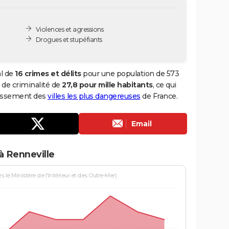
Violences et agressions
Drogues et stupéfiants
al de
16 crimes et délits
pour une population de 573
x de criminalité de
27,8 pour mille habitants
, ce qui
classement des
villes les plus dangereuses
de France.
Email
à Renneville
le Ministère de l'Intérieur et des Outre-Mer)