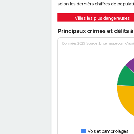
selon les dernièrs chiffres de populati
Villes les plus dangereuses
Principaux crimes et délits à
Données 2025 (source : Linternaute.com d'après 
Vols et cambriolages