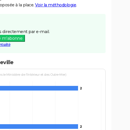
posée à la place.
Voir la méthodologie
.
 directement par e-mail.
e m'abonne
tialité
eville
le Ministère de l'Intérieur et des Outre-Mer)
2
2