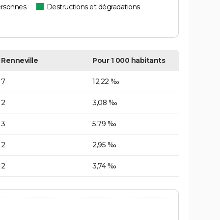
ersonnes
Destructions et dégradations
Renneville
Pour 1 000 habitants
7
12,22 ‰
2
3,08 ‰
3
5,79 ‰
2
2,95 ‰
2
3,74 ‰