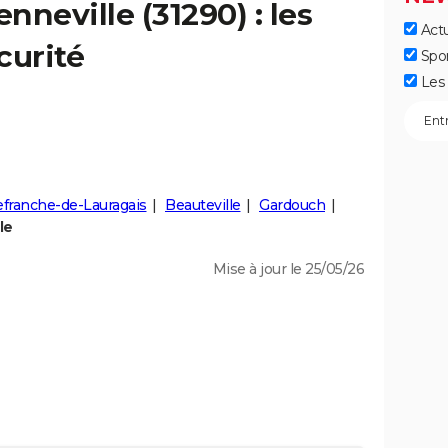
enneville
(31290) : les
Actu
curité
Spo
Les 
lefranche-de-Lauragais
Beauteville
Gardouch
le
Mise à jour le 25/05/26