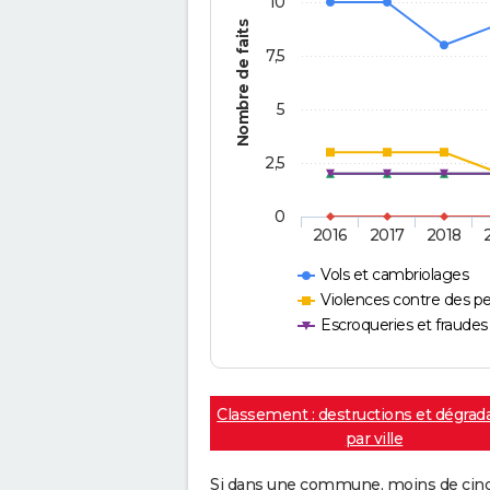
10
Nombre de faits
7,5
5
2,5
0
2016
2017
2018
Vols et cambriolages
Violences contre des p
Escroqueries et fraudes
Classement : destructions et dégrad
par ville
Si dans une commune, moins de cinq f