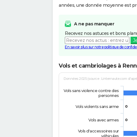
années, une donnée moyenne est pro
A ne pas manquer
Recevez nos astuces et bons plans
J
En savoir plus sur notre politique de confiden
Vols et cambriolages à Renn
Données 2025 (source : Linternaute.com d'après 
Vols sans violence contre des
personnes
Vols violents sans arme
0
Vols avec armes
0
Vols d'accessoires sur
véhicules