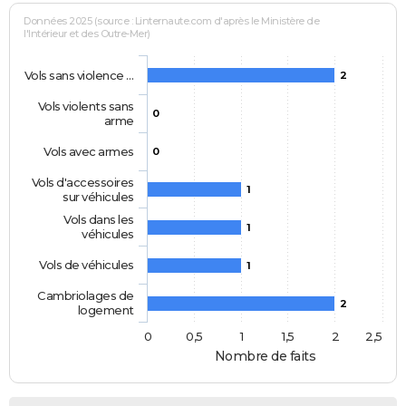
Données 2025 (source : Linternaute.com d'après le Ministère de
l'Intérieur et des Outre-Mer)
Vols sans violence …
2
Vols violents sans
0
arme
Vols avec armes
0
Vols d'accessoires
1
sur véhicules
Vols dans les
1
véhicules
Vols de véhicules
1
Cambriolages de
2
logement
0
0,5
1
1,5
2
2,5
Nombre de faits