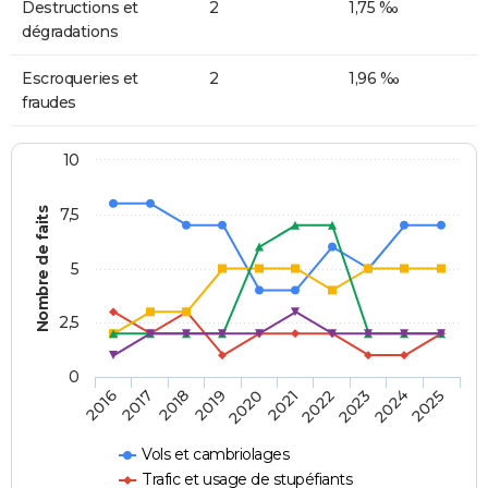
Destructions et
2
1,75 ‰
dégradations
Escroqueries et
2
1,96 ‰
fraudes
10
Nombre de faits
7,5
5
2,5
0
2018
2023
2020
2025
2017
2022
2019
2024
2016
2021
Vols et cambriolages
Trafic et usage de stupéfiants