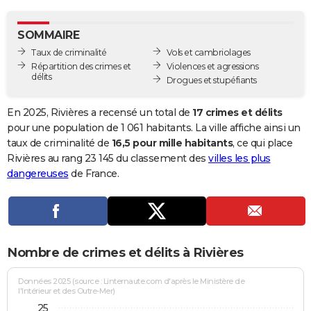
City break
Voyage de noces
Climat
Destinations
Voyage nature
Forum
+
PHOTO
SOMMAIRE
GUIDES D'ACHAT
Taux de criminalité
Vols et cambriolages
Répartition des crimes et
Violences et agressions
BONS PLANS
délits
Drogues et stupéfiants
CARTE DE VOEUX
En 2025, Rivières a recensé un total de
17 crimes et délits
Carte Bonne année
Carte Pâques
Carte de Noël
Carte Saint-Valentin
Carte d'anniversaire
pour une population de 1 061 habitants. La ville affiche ainsi un
DICTIONNAIRE
taux de criminalité de
16,5 pour mille habitants
, ce qui place
Biographies
Expressions
Dictionnaire
Citations
Proverbes
Rivières au rang 23 145 du classement des
villes les plus
PROGRAMME TV
dangereuses
de France.
COPAINS D'AVANT
Se connecter
Collèges
Universités
Service militaire
S'inscrire
Lycées
Primaires
Entreprises
Avis de recherche
AVIS DE DÉCÈS
FORUM
Nombre de crimes et délits à Rivières
Lifestyle
Sport
Television
Cinema
Bricolage
Culture
Auto
Voyage
Données 2025 (source : Linternaute.com d'après le Ministère de
l'Intérieur et des Outre-Mer)
25