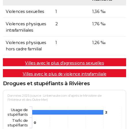
Violences sexuelles
1
1,36 ‰
Violences physiques
2
1,76 ‰
intrafamiliales
Violences physiques
1
1,26 ‰
hors cadre familial
Villes avec le plus d'agressions sexuelles
Villes avec le plus de violence intrafamiliale
Drogues et stupéfiants à Rivières
Données 2025 (source : Linternaute.com d'après le Ministère de
l'Intérieur et des Outre-Mer)
Usage de
2
stupéfiants
Trafic de
0
stupéfiants