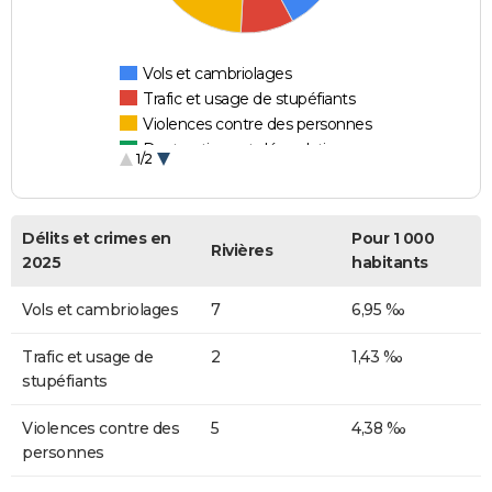
Vols et cambriolages
Trafic et usage de stupéfiants
Violences contre des personnes
Destructions et dégradations
1/2
Escroqueries et fraudes
Délits et crimes en
Pour 1 000
Rivières
2025
habitants
Vols et cambriolages
7
6,95 ‰
Trafic et usage de
2
1,43 ‰
stupéfiants
Violences contre des
5
4,38 ‰
personnes