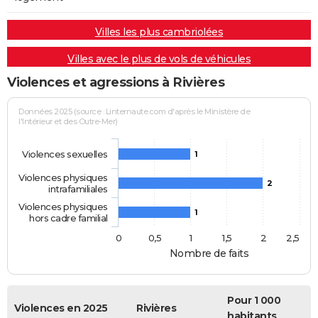
Villes les plus cambriolées
Villes avec le plus de vols de véhicules
Violences et agressions à Rivières
Données 2025 (source : Linternaute.com d'après le Ministère de
l'Intérieur et des Outre-Mer)
Violences sexuelles
1
Violences physiques
2
intrafamiliales
Violences physiques
1
hors cadre familial
0
0,5
1
1,5
2
2,5
Nombre de faits
Pour 1 000
Violences en 2025
Rivières
habitants