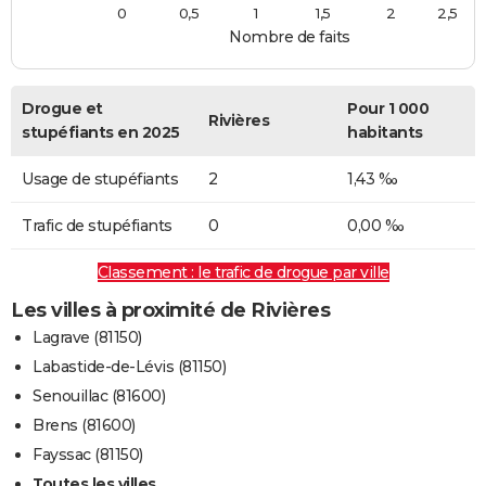
0
0,5
1
1,5
2
2,5
Nombre de faits
Drogue et
Pour 1 000
Rivières
stupéfiants en 2025
habitants
Usage de stupéfiants
2
1,43 ‰
Trafic de stupéfiants
0
0,00 ‰
Classement : le trafic de drogue par ville
Les villes à proximité de Rivières
Lagrave (81150)
Labastide-de-Lévis (81150)
Senouillac (81600)
Brens (81600)
Fayssac (81150)
Toutes les villes