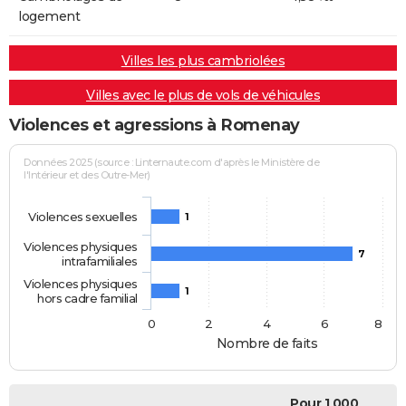
logement
Villes les plus cambriolées
Villes avec le plus de vols de véhicules
Violences et agressions à Romenay
Données 2025 (source : Linternaute.com d'après le Ministère de
l'Intérieur et des Outre-Mer)
Violences sexuelles
1
Violences physiques
7
intrafamiliales
Violences physiques
1
hors cadre familial
0
2
4
6
8
Nombre de faits
Pour 1 000