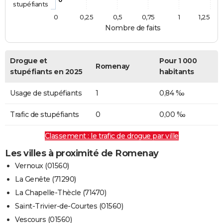
stupéfiants
0
0,25
0,5
0,75
1
1,25
Nombre de faits
Drogue et
Pour 1 000
Romenay
stupéfiants en 2025
habitants
Usage de stupéfiants
1
0,84 ‰
Trafic de stupéfiants
0
0,00 ‰
Classement : le trafic de drogue par ville
Les villes à proximité de Romenay
Vernoux (01560)
La Genête (71290)
La Chapelle-Thècle (71470)
Saint-Trivier-de-Courtes (01560)
Vescours (01560)