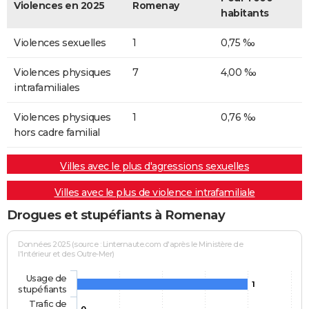
Violences en 2025
Romenay
habitants
Violences sexuelles
1
0,75 ‰
Violences physiques
7
4,00 ‰
intrafamiliales
Violences physiques
1
0,76 ‰
hors cadre familial
Villes avec le plus d'agressions sexuelles
Villes avec le plus de violence intrafamiliale
Drogues et stupéfiants à Romenay
Données 2025 (source : Linternaute.com d'après le Ministère de
l'Intérieur et des Outre-Mer)
Usage de
1
stupéfiants
Trafic de
0