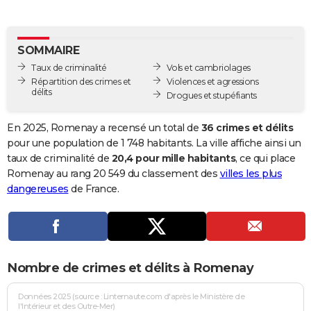
City break
Voyage de noces
Climat
Destinations
Voyage nature
Forum
+
PHOTO
GUIDES D'ACHAT
SOMMAIRE
Taux de criminalité
Vols et cambriolages
BONS PLANS
Répartition des crimes et
Violences et agressions
délits
Drogues et stupéfiants
CARTE DE VOEUX
Carte Bonne année
Carte Pâques
Carte de Noël
Carte Saint-Valentin
Carte d'anniversaire
En 2025, Romenay a recensé un total de
36 crimes et délits
DICTIONNAIRE
pour une population de 1 748 habitants. La ville affiche ainsi un
Biographies
Expressions
Dictionnaire
Citations
Proverbes
taux de criminalité de
20,4 pour mille habitants
, ce qui place
PROGRAMME TV
Romenay au rang 20 549 du classement des
villes les plus
COPAINS D'AVANT
dangereuses
de France.
Se connecter
Collèges
Universités
Service militaire
S'inscrire
Lycées
Primaires
Entreprises
Avis de recherche
AVIS DE DÉCÈS
FORUM
Nombre de crimes et délits à Romenay
Lifestyle
Sport
Television
Cinema
Bricolage
Culture
Auto
Voyage
Données 2025 (source : Linternaute.com d'après le Ministère de
l'Intérieur et des Outre-Mer)