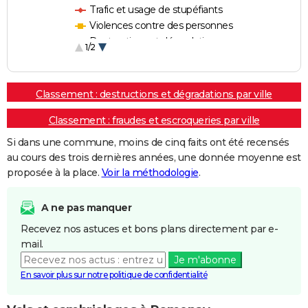
Trafic et usage de stupéfiants
Violences contre des personnes
Destructions et dégradations
1/2
Escroqueries et fraudes
Classement : destructions et dégradations par ville
Classement : fraudes et escroqueries par ville
Si dans une commune, moins de cinq faits ont été recensés
au cours des trois dernières années, une donnée moyenne est
proposée à la place.
Voir la méthodologie
.
A ne pas manquer
Recevez nos astuces et bons plans directement par e-
mail.
Je m'abonne
En savoir plus sur notre politique de confidentialité