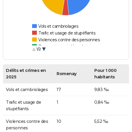
Vols et cambriolages
Trafic et usage de stupéfiants
Violences contre des personnes
Destructions et dégradations
1/2
Escroqueries et fraudes
Délits et crimes en
Pour 1 000
Romenay
2025
habitants
Vols et cambriolages
17
9,83 ‰
Trafic et usage de
1
0,84 ‰
stupéfiants
Violences contre des
10
5,52 ‰
personnes