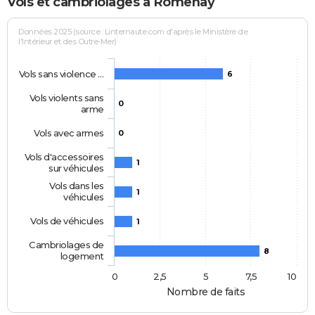
Vols et cambriolages à Romenay
Données 2025 (source : Linternaute.com d'après le Ministère de
l'Intérieur et des Outre-Mer)
Vols sans violence …
6
Vols violents sans
0
arme
Vols avec armes
0
Vols d'accessoires
1
sur véhicules
Vols dans les
1
véhicules
Vols de véhicules
1
Cambriolages de
8
logement
0
2,5
5
7,5
10
Nombre de faits