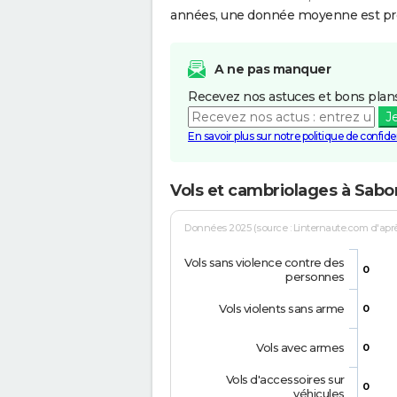
années, une donnée moyenne est pro
A ne pas manquer
Recevez nos astuces et bons plans
J
En savoir plus sur notre politique de confiden
Vols et cambriolages à Sab
Données 2025 (source : Linternaute.com d'après 
Vols sans violence contre des
0
personnes
Vols violents sans arme
0
Vols avec armes
0
Vols d'accessoires sur
0
véhicules