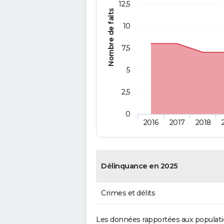
12,5
Nombre de faits
10
7,5
5
2,5
0
2016
2017
2018
Délinquance en 2025
Crimes et délits
Les données rapportées aux populati