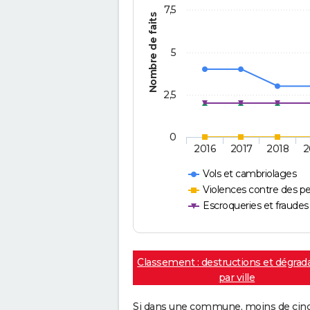
7,5
Nombre de faits
5
2,5
0
2016
2017
2018
2
Vols et cambriolages
Violences contre des p
Escroqueries et fraudes
Classement : destructions et dégrad
par ville
Si dans une commune, moins de cinq f