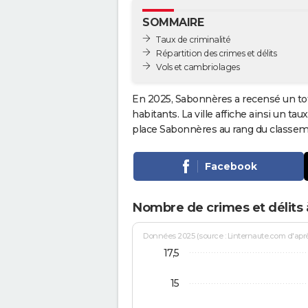
SOMMAIRE
Taux de criminalité
Répartition des crimes et délits
Vols et cambriolages
En 2025, Sabonnères a recensé un to
habitants. La ville affiche ainsi un tau
place Sabonnères au rang du classe
Facebook
Nombre de crimes et délits
Données 2025 (source : Linternaute.com d'après 
17,5
15