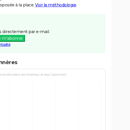
posée à la place.
Voir la méthodologie
.
 directement par e-mail.
e m'abonne
tialité
onnères
le Ministère de l'Intérieur et des Outre-Mer)