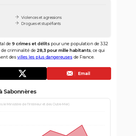
Violences et agressions
Drogues et stupéfiants
tal de
9 crimes et délits
pour une population de 332
x de criminalité de
28,3 pour mille habitants
, ce qui
ment des
villes les plus dangereuses
de France.
Email
 à Sabonnères
le Ministère de l'Intérieur et des Outre-Mer)