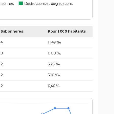
ersonnes
Destructions et dégradations
Sabonnères
Pour 1 000 habitants
4
11,49 ‰
0
0,00 ‰
2
5,25 ‰
2
5,10 ‰
2
6,46 ‰