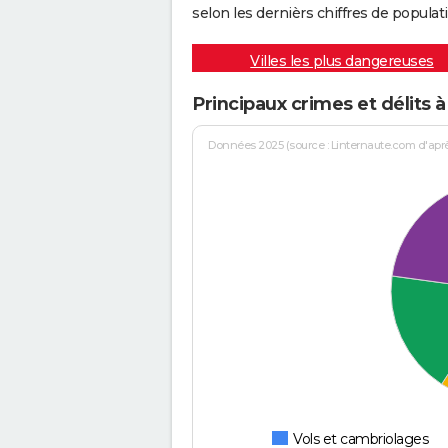
selon les dernièrs chiffres de populati
Villes les plus dangereuses
Principaux crimes et délits
Données 2025 (source : Linternaute.com d'après 
Vols et cambriolages