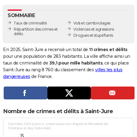
City break
Voyage de noces
Climat
Destinations
Voyage nature
Forum
+
PHOTO
SOMMAIRE
GUIDES D'ACHAT
Taux de criminalité
Vols et cambriolages
Répartition des crimes et
Violences et agressions
BONS PLANS
délits
Drogues et stupéfiants
CARTE DE VOEUX
En 2025, Saint-Jure a recensé un total de
11 crimes et délits
Carte Bonne année
Carte Pâques
Carte de Noël
Carte Saint-Valentin
Carte d'anniversaire
pour une population de 283 habitants. La ville affiche ainsi un
DICTIONNAIRE
taux de criminalité de
39,1 pour mille habitants
, ce qui place
Biographies
Expressions
Dictionnaire
Citations
Proverbes
Saint-Jure au rang 8 760 du classement des
villes les plus
PROGRAMME TV
dangereuses
de France.
COPAINS D'AVANT
Se connecter
Collèges
Universités
Service militaire
S'inscrire
Lycées
Primaires
Entreprises
Avis de recherche
AVIS DE DÉCÈS
FORUM
Nombre de crimes et délits à Saint-Jure
Lifestyle
Sport
Television
Cinema
Bricolage
Culture
Auto
Voyage
Données 2025 (source : Linternaute.com d'après le Ministère de
l'Intérieur et des Outre-Mer)
15