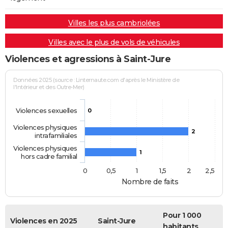
Villes les plus cambriolées
Villes avec le plus de vols de véhicules
Violences et agressions à Saint-Jure
Données 2025 (source : Linternaute.com d'après le Ministère de
l'Intérieur et des Outre-Mer)
Violences sexuelles
0
Violences physiques
2
intrafamiliales
Violences physiques
1
hors cadre familial
0
0,5
1
1,5
2
2,5
Nombre de faits
Pour 1 000
Violences en 2025
Saint-Jure
habitants