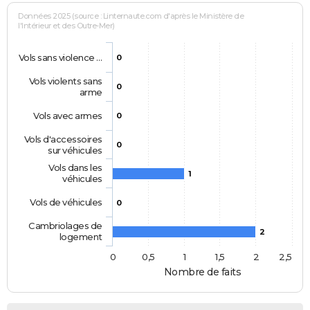
Données 2025 (source : Linternaute.com d'après le Ministère de
l'Intérieur et des Outre-Mer)
Vols sans violence …
0
Vols violents sans
0
arme
Vols avec armes
0
Vols d'accessoires
0
sur véhicules
Vols dans les
1
véhicules
Vols de véhicules
0
Cambriolages de
2
logement
0
0,5
1
1,5
2
2,5
Nombre de faits