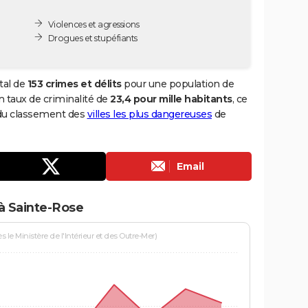
Violences et agressions
Drogues et stupéfiants
tal de
153 crimes et délits
pour une population de
un taux de criminalité de
23,4 pour mille habitants
, ce
 du classement des
villes les plus dangereuses
de
Email
à Sainte-Rose
le Ministère de l'Intérieur et des Outre-Mer)