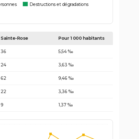
ersonnes
Destructions et dégradations
Sainte-Rose
Pour 1 000 habitants
36
5,54 ‰
24
3,63 ‰
62
9,46 ‰
22
3,36 ‰
9
1,37 ‰