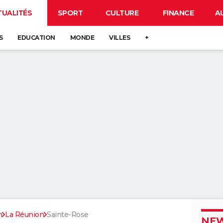
TUALITÉS
SPORT
CULTURE
FINANCE
A
S
EDUCATION
MONDE
VILLES
+
n
La Réunion
Sainte-Rose
NEW