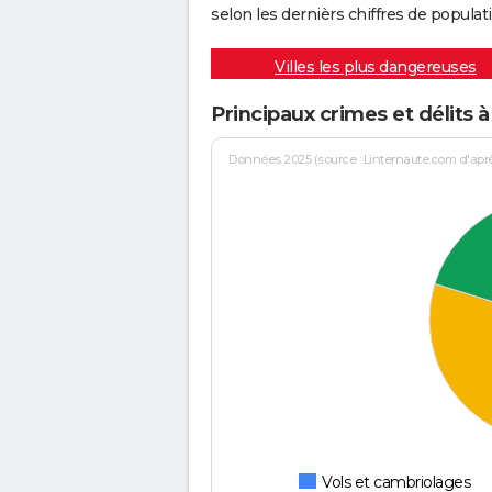
selon les dernièrs chiffres de populati
Villes les plus dangereuses
Principaux crimes et délits 
Données 2025 (source : Linternaute.com d'après 
Vols et cambriolages