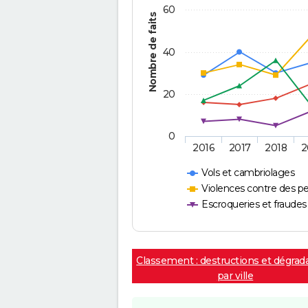
60
Nombre de faits
40
20
0
2016
2017
2018
2
Vols et cambriolages
Violences contre des p
Escroqueries et fraudes
Classement : destructions et dégrad
par ville