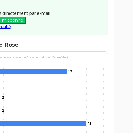
 directement par e-mail.
e m'abonne
tialité
te-Rose
le Ministère de l'Intérieur et des Outre-Mer)
12
2
2
15