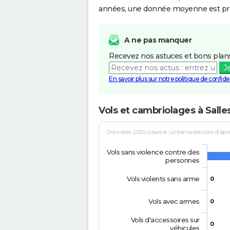
années, une donnée moyenne est pro
A ne pas manquer
Recevez nos astuces et bons plans
J
En savoir plus sur notre politique de confiden
Vols et cambriolages à Salle
Données 2025 (source : Linternaute.com d'après 
Vols sans violence contre des
personnes
Vols violents sans arme
0
Vols avec armes
0
Vols d'accessoires sur
0
véhicules