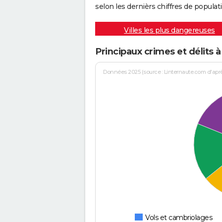
selon les dernièrs chiffres de populati
Villes les plus dangereuses
Principaux crimes et délits à
Données 2025 (source : Linternaute.com d'après 
Vols et cambriolages