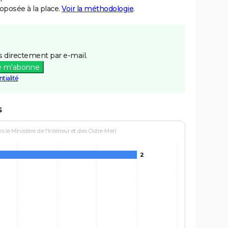
posée à la place.
Voir la méthodologie
.
 directement par e-mail.
e m'abonne
tialité
s
le Ministère de l'Intérieur et des Outre-Mer)
2