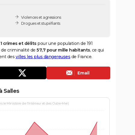
Violences et agressions
Drogues et stupéfiants
11 crimes et délits
pour une population de 191
x de criminalité de
57,7 pour mille habitants
, ce qui
ment des
villes les plus dangereuses
de France.
Email
 Salles
le Ministère de l'Intérieur et des Outre-Mer)