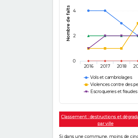
Nombre de faits
4
2
0
2016
2017
2018
2
Vols et cambriolages
Violences contre des p
Escroqueries et fraudes
Classement : destructions et dégrad
par ville
Si dans une commune, moins de cinq f