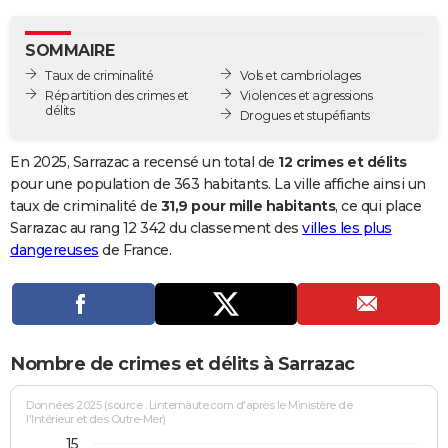
City break
Voyage de noces
Climat
Destinations
Voyage nature
Forum
+
PHOTO
SOMMAIRE
GUIDES D'ACHAT
Taux de criminalité
Vols et cambriolages
Répartition des crimes et
Violences et agressions
BONS PLANS
délits
Drogues et stupéfiants
CARTE DE VOEUX
En 2025, Sarrazac a recensé un total de
12 crimes et délits
Carte Bonne année
Carte Pâques
Carte de Noël
Carte Saint-Valentin
Carte d'anniversaire
pour une population de 363 habitants. La ville affiche ainsi un
DICTIONNAIRE
taux de criminalité de
31,9 pour mille habitants
, ce qui place
Biographies
Expressions
Dictionnaire
Citations
Proverbes
Sarrazac au rang 12 342 du classement des
villes les plus
PROGRAMME TV
dangereuses
de France.
COPAINS D'AVANT
Se connecter
Collèges
Universités
Service militaire
S'inscrire
Lycées
Primaires
Entreprises
Avis de recherche
AVIS DE DÉCÈS
FORUM
Nombre de crimes et délits à Sarrazac
Lifestyle
Sport
Television
Cinema
Bricolage
Culture
Auto
Voyage
Données 2025 (source : Linternaute.com d'après le Ministère de
l'Intérieur et des Outre-Mer)
15