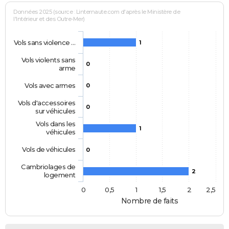
Données 2025 (source : Linternaute.com d'après le Ministère de
l'Intérieur et des Outre-Mer)
Vols sans violence …
1
Vols violents sans
0
arme
Vols avec armes
0
Vols d'accessoires
0
sur véhicules
Vols dans les
1
véhicules
Vols de véhicules
0
Cambriolages de
2
logement
0
0,5
1
1,5
2
2,5
Nombre de faits