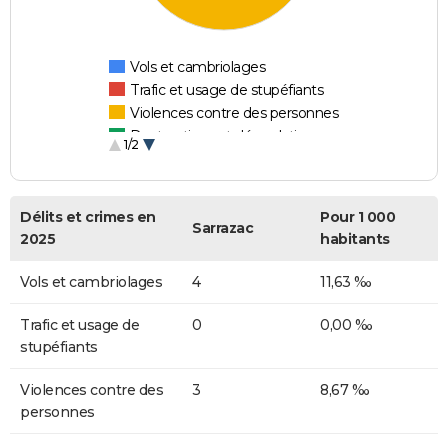
Vols et cambriolages
Trafic et usage de stupéfiants
Violences contre des personnes
Destructions et dégradations
1/2
Escroqueries et fraudes
Délits et crimes en
Pour 1 000
Sarrazac
2025
habitants
Vols et cambriolages
4
11,63 ‰
Trafic et usage de
0
0,00 ‰
stupéfiants
Violences contre des
3
8,67 ‰
personnes