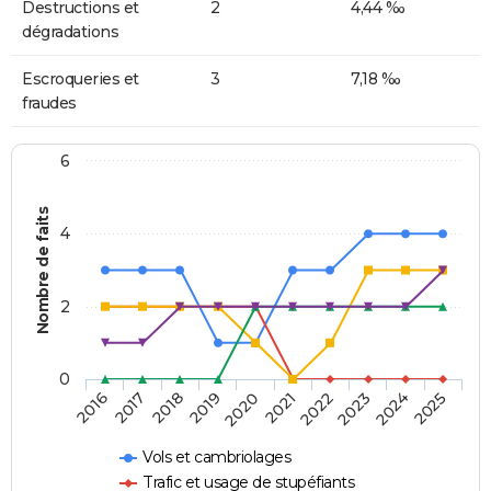
Destructions et
2
4,44 ‰
dégradations
Escroqueries et
3
7,18 ‰
fraudes
6
Nombre de faits
4
2
0
2018
2023
2019
2024
2020
2025
2016
2021
2017
2022
Vols et cambriolages
Trafic et usage de stupéfiants