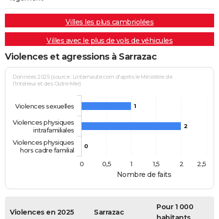
Villes les plus cambriolées
Villes avec le plus de vols de véhicules
Violences et agressions à Sarrazac
Données 2025 (source : Linternaute.com d'après le Ministère de
l'Intérieur et des Outre-Mer)
Violences sexuelles
1
Violences physiques
2
intrafamiliales
Violences physiques
0
hors cadre familial
0
0,5
1
1,5
2
2,5
Nombre de faits
Pour 1 000
Violences en 2025
Sarrazac
habitants