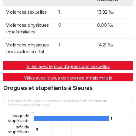
Violences sexuelles
1
13,82 ‰
Violences physiques
0
0,00 ‰
intrafamiliales
Violences physiques
1
14,21 ‰
hors cadre familial
Villes avec le plus d'agressions sexuelles
Villes avec le plus de violence intrafamiliale
Drogues et stupéfiants à Sieuras
Données 2025 (source : Linternaute.com d'après le Ministère de
l'Intérieur et des Outre-Mer)
Usage de
1
stupéfiants
Trafic de
0
stupéfiants