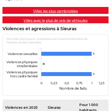
Villes les plus cambriolées
Villes avec le plus de vols de véhicules
Violences et agressions à Sieuras
Données 2025 (source : Linternaute.com d'après le Ministère de
l'Intérieur et des Outre-Mer)
Violences sexuelles
1
Violences physiques
0
intrafamiliales
Violences physiques
1
hors cadre familial
0
0,25
0,5
0,75
1
1,25
Nombre de faits
Pour 1 000
Violences en 2025
Sieuras
habitants