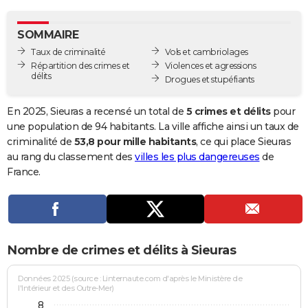
City break
Voyage de noces
Climat
Destinations
Voyage nature
Forum
+
PHOTO
SOMMAIRE
GUIDES D'ACHAT
Taux de criminalité
Vols et cambriolages
Répartition des crimes et
Violences et agressions
BONS PLANS
délits
Drogues et stupéfiants
CARTE DE VOEUX
En 2025, Sieuras a recensé un total de
5 crimes et délits
pour
Carte Bonne année
Carte Pâques
Carte de Noël
Carte Saint-Valentin
Carte d'anniversaire
une population de 94 habitants. La ville affiche ainsi un taux de
DICTIONNAIRE
criminalité de
53,8 pour mille habitants
, ce qui place Sieuras
Biographies
Expressions
Dictionnaire
Citations
Proverbes
au rang du classement des
villes les plus dangereuses
de
PROGRAMME TV
France.
COPAINS D'AVANT
Se connecter
Collèges
Universités
Service militaire
S'inscrire
Lycées
Primaires
Entreprises
Avis de recherche
AVIS DE DÉCÈS
FORUM
Nombre de crimes et délits à Sieuras
Lifestyle
Sport
Television
Cinema
Bricolage
Culture
Auto
Voyage
Données 2025 (source : Linternaute.com d'après le Ministère de
l'Intérieur et des Outre-Mer)
8