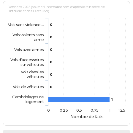
Données 2025 (source : Linternaute.com d'après le Ministère de
l'Intérieur et des Outre-Mer)
Vols sans violence …
0
Vols violents sans
0
arme
Vols avec armes
0
Vols d'accessoires
0
sur véhicules
Vols dans les
0
véhicules
Vols de véhicules
0
Cambriolages de
1
logement
0
0,25
0,5
0,75
1
1,25
Nombre de faits