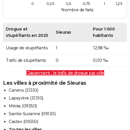
0
0,25
0,5
0,75
1
1,25
Nombre de faits
Drogue et
Pour 1 000
Sieuras
stupéfiants en 2025
habitants
Usage de stupéfiants
1
12,98 ‰
Trafic de stupéfiants
0
0,00 ‰
Classement : le trafic de drogue par ville
Les villes à proximité de Sieuras
Canens (31310)
Lapeyrère (31310)
Méras (09350)
Sainte-Suzanne (09130)
Castex (09350)
Toutes les villes