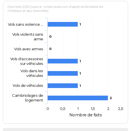
Données 2025 (source : Linternaute.com d'après le Ministère de
l'Intérieur et des Outre-Mer)
Vols sans violence …
1
Vols violents sans
0
arme
Vols avec armes
0
Vols d'accessoires
1
sur véhicules
Vols dans les
1
véhicules
Vols de véhicules
1
Cambriolages de
2
logement
0
0,5
1
1,5
2
2,5
Nombre de faits