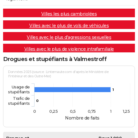
Villes les plus cambriolées
Villes avec le plus de vols de véhicules
Villes avec le plus d'agressions sexuelles
Villes avec le plus de violence intrafamiliale
Drogues et stupéfiants à Valmestroff
Données 2025 (source : Linternaute.com d'après le Ministère de
l'Intérieur et des Outre-Mer)
Usage de
1
stupéfiants
Trafic de
0
stupéfiants
0
0,25
0,5
0,75
1
1,25
Nombre de faits