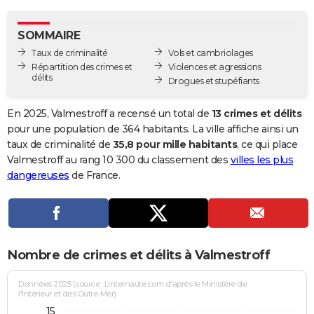
City break
Voyage de noces
Climat
Destinations
Voyage nature
Forum
+
PHOTO
SOMMAIRE
GUIDES D'ACHAT
Taux de criminalité
Vols et cambriolages
Répartition des crimes et
Violences et agressions
BONS PLANS
délits
Drogues et stupéfiants
CARTE DE VOEUX
En 2025, Valmestroff a recensé un total de
13 crimes et délits
Carte Bonne année
Carte Pâques
Carte de Noël
Carte Saint-Valentin
Carte d'anniversaire
pour une population de 364 habitants. La ville affiche ainsi un
DICTIONNAIRE
taux de criminalité de
35,8 pour mille habitants
, ce qui place
Biographies
Expressions
Dictionnaire
Citations
Proverbes
Valmestroff au rang 10 300 du classement des
villes les plus
PROGRAMME TV
dangereuses
de France.
COPAINS D'AVANT
Se connecter
Collèges
Universités
Service militaire
S'inscrire
Lycées
Primaires
Entreprises
Avis de recherche
AVIS DE DÉCÈS
FORUM
Nombre de crimes et délits à Valmestroff
Lifestyle
Sport
Television
Cinema
Bricolage
Culture
Auto
Voyage
Données 2025 (source : Linternaute.com d'après le Ministère de
l'Intérieur et des Outre-Mer)
15