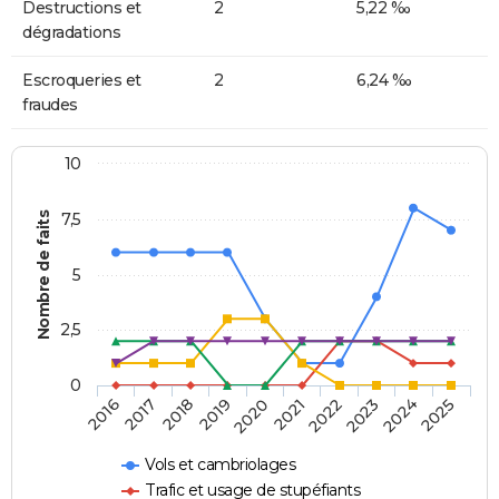
Destructions et
2
5,22 ‰
dégradations
Escroqueries et
2
6,24 ‰
fraudes
10
Nombre de faits
7,5
5
2,5
0
2018
2023
2020
2025
2017
2022
2019
2024
2016
2021
Vols et cambriolages
Trafic et usage de stupéfiants