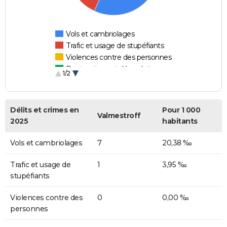
Vols et cambriolages
Trafic et usage de stupéfiants
Violences contre des personnes
Destructions et dégradations
1/2
Escroqueries et fraudes
Délits et crimes en
Pour 1 000
Valmestroff
2025
habitants
Vols et cambriolages
7
20,38 ‰
Trafic et usage de
1
3,95 ‰
stupéfiants
Violences contre des
0
0,00 ‰
personnes