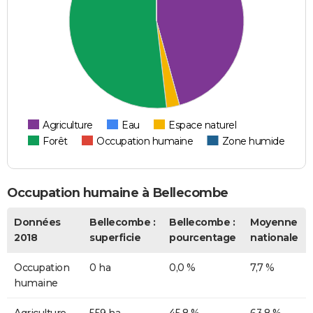
Agriculture
Eau
Espace naturel
Forêt
Occupation humaine
Zone humide
Occupation humaine à Bellecombe
Données
Bellecombe :
Bellecombe :
Moyenne
2018
superficie
pourcentage
nationale
Occupation
0 ha
0,0 %
7,7 %
humaine
Agriculture
559 ha
45,8 %
63,8 %