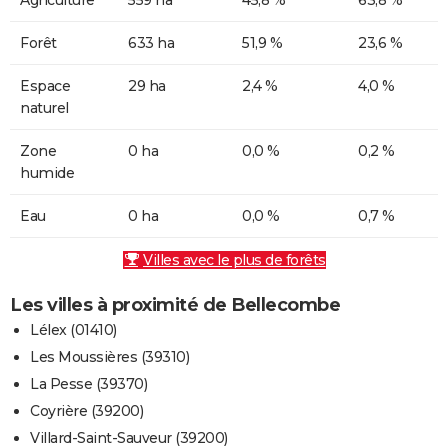
Forêt
633 ha
51,9 %
23,6 %
Espace
29 ha
2,4 %
4,0 %
naturel
Zone
0 ha
0,0 %
0,2 %
humide
Eau
0 ha
0,0 %
0,7 %
Villes avec le plus de forêts
Les villes à proximité de Bellecombe
Lélex (01410)
Les Moussières (39310)
La Pesse (39370)
Coyrière (39200)
Villard-Saint-Sauveur (39200)