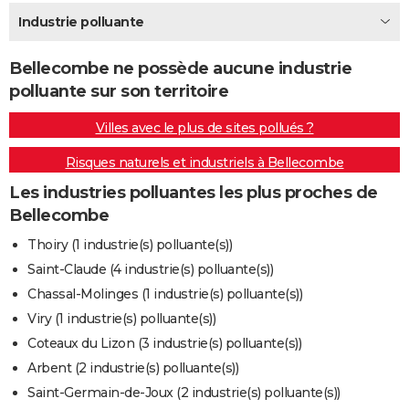
City break
Voyage de noces
Climat
Destinations
Voyage nature
Forum
+
Industrie polluante
PHOTO
GUIDES D'ACHAT
Bellecombe ne possède aucune industrie
polluante sur son territoire
BONS PLANS
Villes avec le plus de sites pollués ?
CARTE DE VOEUX
Risques naturels et industriels à Bellecombe
Carte Bonne année
Carte Pâques
Carte de Noël
Carte Saint-Valentin
Carte d'anniversaire
DICTIONNAIRE
Les industries polluantes les plus proches de
Biographies
Expressions
Dictionnaire
Citations
Proverbes
PROGRAMME TV
Bellecombe
COPAINS D'AVANT
Thoiry (1 industrie(s) polluante(s))
Saint-Claude (4 industrie(s) polluante(s))
Se connecter
Collèges
Universités
Service militaire
S'inscrire
Lycées
Primaires
Entreprises
Avis de recherche
AVIS DE DÉCÈS
Chassal-Molinges (1 industrie(s) polluante(s))
FORUM
Viry (1 industrie(s) polluante(s))
Coteaux du Lizon (3 industrie(s) polluante(s))
Lifestyle
Sport
Television
Cinema
Bricolage
Culture
Auto
Voyage
Arbent (2 industrie(s) polluante(s))
Saint-Germain-de-Joux (2 industrie(s) polluante(s))