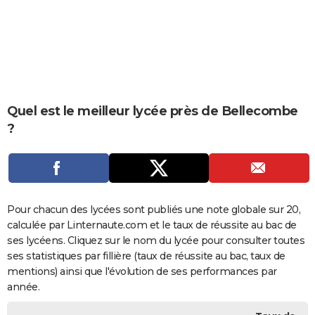
City break
Voyage de noces
Climat
Destinations
Voyage nature
Forum
+
PHOTO
GUIDES D'ACHAT
BONS PLANS
CARTE DE VOEUX
Quel est le meilleur lycée près de Bellecombe
?
Carte Bonne année
Carte Pâques
Carte de Noël
Carte Saint-Valentin
Carte d'anniversaire
DICTIONNAIRE
Biographies
Expressions
Dictionnaire
Citations
Proverbes
PROGRAMME TV
COPAINS D'AVANT
Pour chacun des lycées sont publiés une note globale sur 20,
Se connecter
Collèges
Universités
Service militaire
S'inscrire
Lycées
Primaires
Entreprises
Avis de recherche
AVIS DE DÉCÈS
calculée par Linternaute.com et le taux de réussite au bac de
ses lycéens. Cliquez sur le nom du lycée pour consulter toutes
FORUM
ses statistiques par fillière (taux de réussite au bac, taux de
Lifestyle
Sport
Television
Cinema
Bricolage
Culture
Auto
Voyage
mentions) ainsi que l'évolution de ses performances par
année.