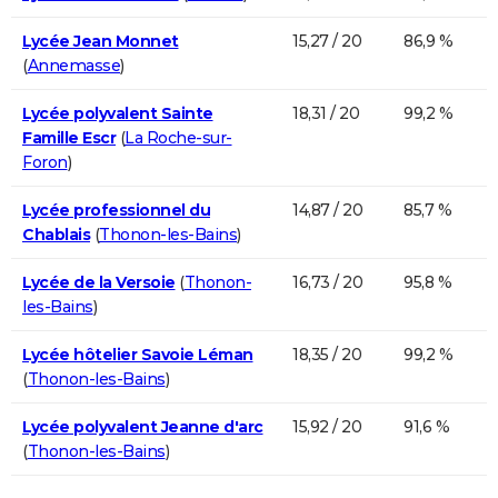
Lycée Jean Monnet
15,27 / 20
86,9 %
(
Annemasse
)
Lycée polyvalent Sainte
18,31 / 20
99,2 %
Famille Escr
(
La Roche-sur-
Foron
)
Lycée professionnel du
14,87 / 20
85,7 %
Chablais
(
Thonon-les-Bains
)
Lycée de la Versoie
(
Thonon-
16,73 / 20
95,8 %
les-Bains
)
Lycée hôtelier Savoie Léman
18,35 / 20
99,2 %
(
Thonon-les-Bains
)
Lycée polyvalent Jeanne d'arc
15,92 / 20
91,6 %
(
Thonon-les-Bains
)