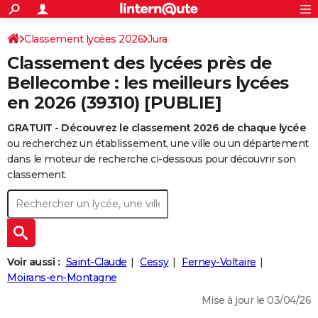
ACTUALITÉS
Connexion
S'inscrire
Classement lycées 2026
Jura
Rechercher
Société
Education
Villes
Politique
Faits Divers
Monde
+
SPORT
Classement des lycées près de
Football
Cyclisme
Forum
Coupe du monde 2026
Tennis
Rugby
CULTURE
Bellecombe : les meilleurs lycées
en 2026 (39310) [PUBLIE]
TNT
Cinéma
Musique
Programme TV
Streaming
Sorties cinéma
+
FINANCE
GRATUIT - Découvrez le classement 2026 de chaque lycée
Impôts
Immobilier
Banque
Crédit
Retraite
Epargne
Risques naturels par ville
Assurance
AUTO
ou recherchez un établissement, une ville ou un département
Réserver un essai
Berlines
Forum auto
Essais
Citadines
SUV
+
dans le moteur de recherche ci-dessous pour découvrir son
HIGH-TECH
classement.
Meilleur smartphone
Ordinateurs
Guide high-tech
Mobiles
Internet
Jeux vidéo
+
BRICOLAGE
Aménagement intérieur
Cuisine
Jardinage
+
Forum
Extérieur
Salle de bains
Rangement
WEEK-END
Escapades
Expositions
Week-end nature
Guides de France
Patrimoine
Musées
+
LIFESTYLE
Voir aussi :
Saint-Claude
Cessy
Ferney-Voltaire
Bien-être
Mode
+
Art de vivre
Loisirs
Modes de vie
Moirans-en-Montagne
SANTE
Mise à jour le 03/04/26
Guide de la santé
Médicaments
+
Alimentation
Maladies
Sommeil
VOYAGE