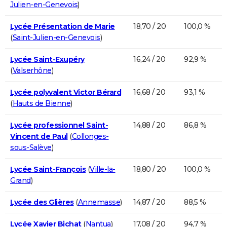
Julien-en-Genevois
)
Lycée Présentation de Marie
18,70 / 20
100,0 %
(
Saint-Julien-en-Genevois
)
Lycée Saint-Exupéry
16,24 / 20
92,9 %
(
Valserhône
)
Lycée polyvalent Victor Bérard
16,68 / 20
93,1 %
(
Hauts de Bienne
)
Lycée professionnel Saint-
14,88 / 20
86,8 %
Vincent de Paul
(
Collonges-
sous-Salève
)
Lycée Saint-François
(
Ville-la-
18,80 / 20
100,0 %
Grand
)
Lycée des Glières
(
Annemasse
)
14,87 / 20
88,5 %
Lycée Xavier Bichat
(
Nantua
)
17,08 / 20
94,7 %