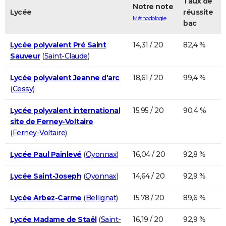
Taux de
Notre note
Lycée
réussite
Méthodologie
bac
Lycée polyvalent Pré Saint
14,31 / 20
82,4 %
Sauveur
(
Saint-Claude
)
Lycée polyvalent Jeanne d'arc
18,61 / 20
99,4 %
(
Cessy
)
Lycée polyvalent international
15,95 / 20
90,4 %
site de Ferney-Voltaire
(
Ferney-Voltaire
)
Lycée Paul Painlevé
(
Oyonnax
)
16,04 / 20
92,8 %
Lycée Saint-Joseph
(
Oyonnax
)
14,64 / 20
92,9 %
Lycée Arbez-Carme
(
Bellignat
)
15,78 / 20
89,6 %
Lycée Madame de Staël
(
Saint-
16,19 / 20
92,9 %