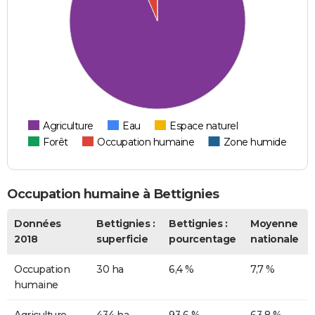
Agriculture
Eau
Espace naturel
Forêt
Occupation humaine
Zone humide
Occupation humaine à Bettignies
Données
Bettignies :
Bettignies :
Moyenne
2018
superficie
pourcentage
nationale
Occupation
30 ha
6,4 %
7,7 %
humaine
Agriculture
434 ha
93,6 %
63,8 %