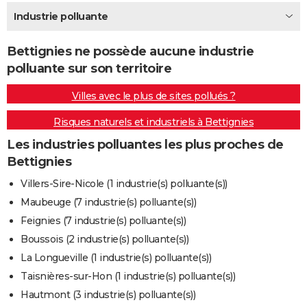
City break
Voyage de noces
Climat
Destinations
Voyage nature
Forum
+
Industrie polluante
PHOTO
GUIDES D'ACHAT
Bettignies ne possède aucune industrie
polluante sur son territoire
BONS PLANS
Villes avec le plus de sites pollués ?
CARTE DE VOEUX
Risques naturels et industriels à Bettignies
Carte Bonne année
Carte Pâques
Carte de Noël
Carte Saint-Valentin
Carte d'anniversaire
DICTIONNAIRE
Les industries polluantes les plus proches de
Biographies
Expressions
Dictionnaire
Citations
Proverbes
PROGRAMME TV
Bettignies
COPAINS D'AVANT
Villers-Sire-Nicole (1 industrie(s) polluante(s))
Maubeuge (7 industrie(s) polluante(s))
Se connecter
Collèges
Universités
Service militaire
S'inscrire
Lycées
Primaires
Entreprises
Avis de recherche
AVIS DE DÉCÈS
Feignies (7 industrie(s) polluante(s))
FORUM
Boussois (2 industrie(s) polluante(s))
La Longueville (1 industrie(s) polluante(s))
Lifestyle
Sport
Television
Cinema
Bricolage
Culture
Auto
Voyage
Taisnières-sur-Hon (1 industrie(s) polluante(s))
Hautmont (3 industrie(s) polluante(s))