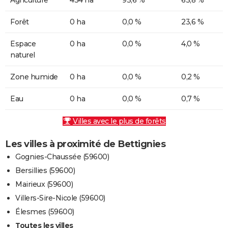
Forêt
0 ha
0,0 %
23,6 %
Espace
0 ha
0,0 %
4,0 %
naturel
Zone humide
0 ha
0,0 %
0,2 %
Eau
0 ha
0,0 %
0,7 %
Villes avec le plus de forêts
Les villes à proximité de Bettignies
Gognies-Chaussée (59600)
Bersillies (59600)
Mairieux (59600)
Villers-Sire-Nicole (59600)
Élesmes (59600)
Toutes les villes