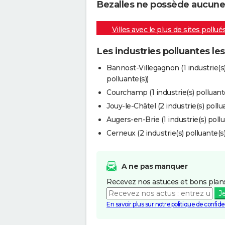
Bezalles ne possède aucune i
Villes avec le plus de sites pollué
Les industries polluantes le
Bannost-Villegagnon (1 industrie(s
polluante(s))
Courchamp (1 industrie(s) polluante
Jouy-le-Châtel (2 industrie(s) pollu
Augers-en-Brie (1 industrie(s) pollu
Cerneux (2 industrie(s) polluante(s)
A ne pas manquer
Recevez nos astuces et bons plans
J
En savoir plus sur notre politique de confiden