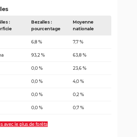
les
les :
Bezalles :
Moyenne
rficie
pourcentage
nationale
6,8 %
7,7 %
ha
93,2 %
63,8 %
0,0 %
23,6 %
0,0 %
4,0 %
0,0 %
0,2 %
0,0 %
0,7 %
es avec le plus de forêts