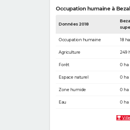
Occupation humaine à Bezal
Bezal
Données 2018
supe
Occupation humaine
18 ha
Agriculture
249 
Forêt
0 ha
Espace naturel
0 ha
Zone humide
0 ha
Eau
0 ha
Vill