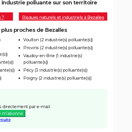
ndustrie polluante sur son territoire
s ?
Risques naturels et industriels à Bezalles
s plus proches de Bezalles
)
Voulton (2 industrie(s) polluante(s))
Provins (2 industrie(s) polluante(s))
(s))
Vaudoy-en-Brie (1 industrie(s)
ante(s))
polluante(s))
ante(s))
Pécy (3 industrie(s) polluante(s))
)
Poigny (2 industrie(s) polluante(s))
 directement par e-mail.
e m'abonne
tialité