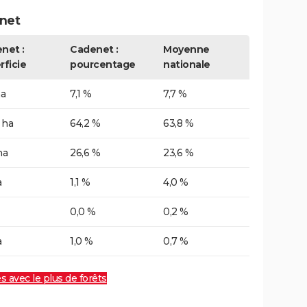
net
net :
Cadenet :
Moyenne
rficie
pourcentage
nationale
ha
7,1 %
7,7 %
 ha
64,2 %
63,8 %
ha
26,6 %
23,6 %
a
1,1 %
4,0 %
0,0 %
0,2 %
a
1,0 %
0,7 %
es avec le plus de forêts