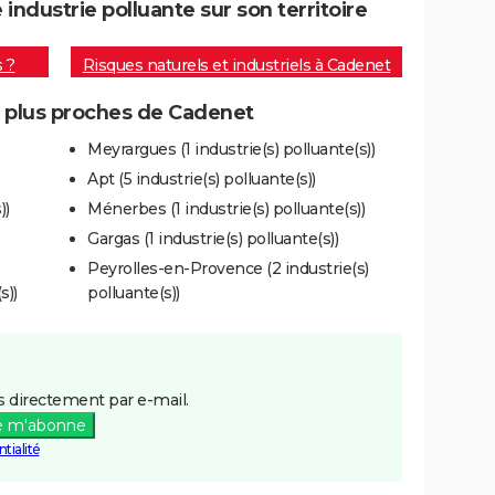
ndustrie polluante sur son territoire
s ?
Risques naturels et industriels à Cadenet
es plus proches de Cadenet
Meyrargues (1 industrie(s) polluante(s))
Apt (5 industrie(s) polluante(s))
))
Ménerbes (1 industrie(s) polluante(s))
Gargas (1 industrie(s) polluante(s))
Peyrolles-en-Provence (2 industrie(s)
s))
polluante(s))
 directement par e-mail.
e m'abonne
tialité