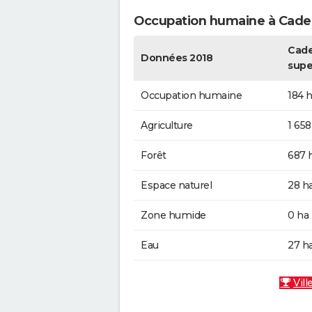
Occupation humaine à Cade
Cade
Données 2018
supe
Occupation humaine
184 
Agriculture
1 658
Forêt
687 
Espace naturel
28 h
Zone humide
0 ha
Eau
27 h
Vill