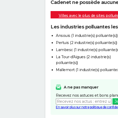
Cadenet ne possède aucune i
Villes avec le plus de sites pollué
Les industries polluantes l
Ansouis (1 industrie(s) polluante(s))
Pertuis (2 industrie(s) polluante(s))
Lambesc (1 industrie(s) polluante(s
La Tour-d'Aigues (2 industrie(s)
polluante(s))
Mallemort (1 industrie(s) polluante(
A ne pas manquer
Recevez nos astuces et bons plans
J
En savoir plus sur notre politique de confiden