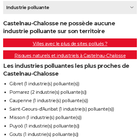
City break
Voyage de noces
Climat
Destinations
Voyage nature
Forum
+
Industrie polluante
PHOTO
GUIDES D'ACHAT
Castelnau-Chalosse ne possède aucune
industrie polluante sur son territoire
BONS PLANS
Villes avec le plus de sites pollués ?
CARTE DE VOEUX
Risques naturels et industriels à Castelnau-Chalosse
Carte Bonne année
Carte Pâques
Carte de Noël
Carte Saint-Valentin
Carte d'anniversaire
DICTIONNAIRE
Les industries polluantes les plus proches de
Biographies
Expressions
Dictionnaire
Citations
Proverbes
PROGRAMME TV
Castelnau-Chalosse
COPAINS D'AVANT
Gibret (1 industrie(s) polluante(s))
Pomarez (2 industrie(s) polluante(s))
Se connecter
Collèges
Universités
Service militaire
S'inscrire
Lycées
Primaires
Entreprises
Avis de recherche
AVIS DE DÉCÈS
Caupenne (1 industrie(s) polluante(s))
FORUM
Saint-Geours-d'Auribat (1 industrie(s) polluante(s))
Misson (1 industrie(s) polluante(s))
Lifestyle
Sport
Television
Cinema
Bricolage
Culture
Auto
Voyage
Puyoô (1 industrie(s) polluante(s))
Gouts (1 industrie(s) polluante(s))