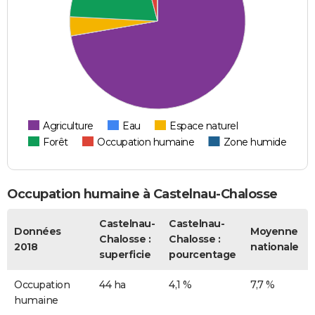
Agriculture
Eau
Espace naturel
Forêt
Occupation humaine
Zone humide
Occupation humaine à Castelnau-Chalosse
Castelnau-
Castelnau-
Données
Moyenne
Chalosse :
Chalosse :
2018
nationale
superficie
pourcentage
Occupation
44 ha
4,1 %
7,7 %
humaine