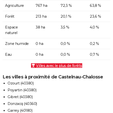
Agriculture
767 ha
72,3 %
63,8 %
Forêt
213 ha
20,1 %
23,6 %
Espace
38 ha
3,5 %
4,0 %
naturel
Zone humide
0 ha
0,0 %
0,2 %
Eau
0 ha
0,0 %
0,7 %
Villes avec le plus de forêts
Les villes à proximité de Castelnau-Chalosse
Ozourt (40380)
Poyartin (40380)
Gibret (40380)
Donzacq (40360)
Garrey (40180)