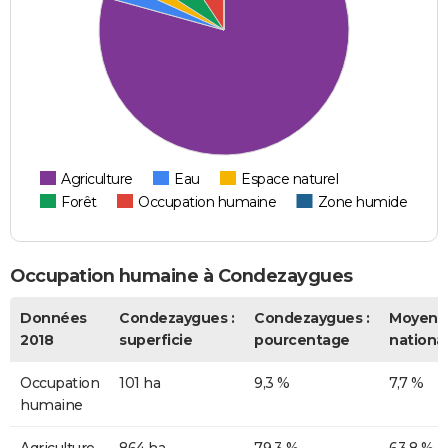
Agriculture
Eau
Espace naturel
Forêt
Occupation humaine
Zone humide
Occupation humaine à Condezaygues
Données
Condezaygues :
Condezaygues :
Moyenn
2018
superficie
pourcentage
nationa
Occupation
101 ha
9,3 %
7,7 %
humaine
Agriculture
864 ha
79,3 %
63,8 %