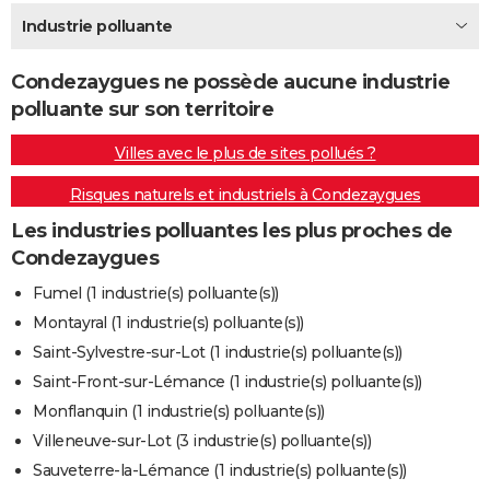
City break
Voyage de noces
Climat
Destinations
Voyage nature
Forum
+
Industrie polluante
PHOTO
GUIDES D'ACHAT
Condezaygues ne possède aucune industrie
polluante sur son territoire
BONS PLANS
Villes avec le plus de sites pollués ?
CARTE DE VOEUX
Risques naturels et industriels à Condezaygues
Carte Bonne année
Carte Pâques
Carte de Noël
Carte Saint-Valentin
Carte d'anniversaire
DICTIONNAIRE
Les industries polluantes les plus proches de
Biographies
Expressions
Dictionnaire
Citations
Proverbes
PROGRAMME TV
Condezaygues
COPAINS D'AVANT
Fumel (1 industrie(s) polluante(s))
Montayral (1 industrie(s) polluante(s))
Se connecter
Collèges
Universités
Service militaire
S'inscrire
Lycées
Primaires
Entreprises
Avis de recherche
AVIS DE DÉCÈS
Saint-Sylvestre-sur-Lot (1 industrie(s) polluante(s))
FORUM
Saint-Front-sur-Lémance (1 industrie(s) polluante(s))
Monflanquin (1 industrie(s) polluante(s))
Lifestyle
Sport
Television
Cinema
Bricolage
Culture
Auto
Voyage
Villeneuve-sur-Lot (3 industrie(s) polluante(s))
Sauveterre-la-Lémance (1 industrie(s) polluante(s))