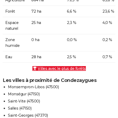
Forêt
72 ha
6,6 %
23,6 %
Espace
25 ha
2,3 %
4,0 %
naturel
Zone
0 ha
0,0 %
0,2 %
humide
Eau
28 ha
2,5 %
0,7 %
Villes avec le plus de forêts
Les villes à proximité de Condezaygues
Monsempron-Libos (47500)
Monségur (47150)
Saint-Vite (47500)
Salles (47150)
Saint-Georges (47370)