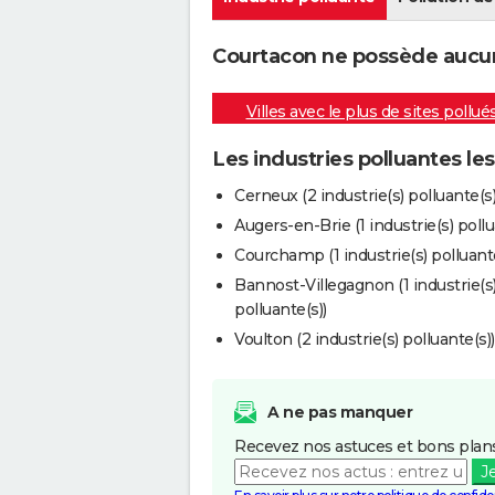
Courtacon ne possède aucune
Villes avec le plus de sites pollué
Les industries polluantes le
Cerneux (2 industrie(s) polluante(s)
Augers-en-Brie (1 industrie(s) pollu
Courchamp (1 industrie(s) polluante
Bannost-Villegagnon (1 industrie(s
polluante(s))
Voulton (2 industrie(s) polluante(s))
A ne pas manquer
Recevez nos astuces et bons plans
J