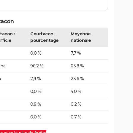
tacon
tacon :
Courtacon :
Moyenne
rficie
pourcentage
nationale
0,0 %
7,7 %
 ha
96,2 %
63,8 %
a
2,9 %
23,6 %
0,0 %
4,0 %
0,9 %
0,2 %
0,0 %
0,7 %