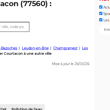
acon (77560) :
Actu
Spo
Les 
-Bazoches
Leudon-en-Brie
Champcenest
Les
 Courtacon à une autre ville
Mise à jour le 26/03/26
l'air
Pollution de l'eau