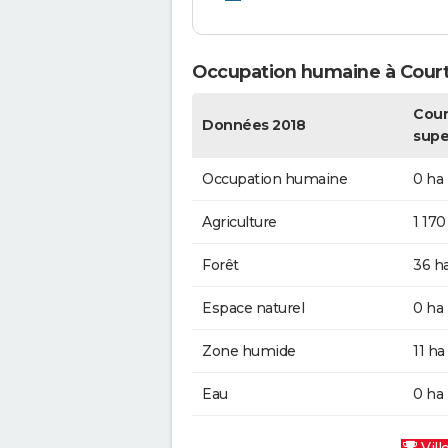
Occupation humaine à Cour
Cour
Données 2018
supe
Occupation humaine
0 ha
Agriculture
1 170
Forêt
36 h
Espace naturel
0 ha
Zone humide
11 ha
Eau
0 ha