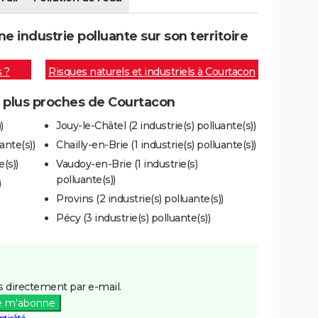
 industrie polluante sur son territoire
s ?
Risques naturels et industriels à Courtacon
s plus proches de Courtacon
)
Jouy-le-Châtel (2 industrie(s) polluante(s))
ante(s))
Chailly-en-Brie (1 industrie(s) polluante(s))
(s))
Vaudoy-en-Brie (1 industrie(s)
polluante(s))
)
Provins (2 industrie(s) polluante(s))
Pécy (3 industrie(s) polluante(s))
 directement par e-mail.
e m'abonne