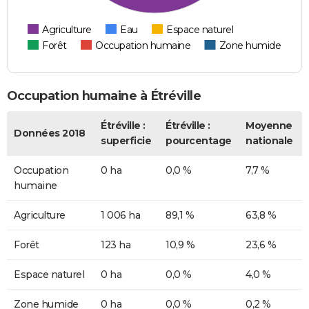
Agriculture
Eau
Espace naturel
Forêt
Occupation humaine
Zone humide
Occupation humaine à Étréville
Étréville :
Étréville :
Moyenne
Données 2018
superficie
pourcentage
nationale
Occupation
0 ha
0,0 %
7,7 %
humaine
Agriculture
1 006 ha
89,1 %
63,8 %
Forêt
123 ha
10,9 %
23,6 %
Espace naturel
0 ha
0,0 %
4,0 %
Zone humide
0 ha
0,0 %
0,2 %