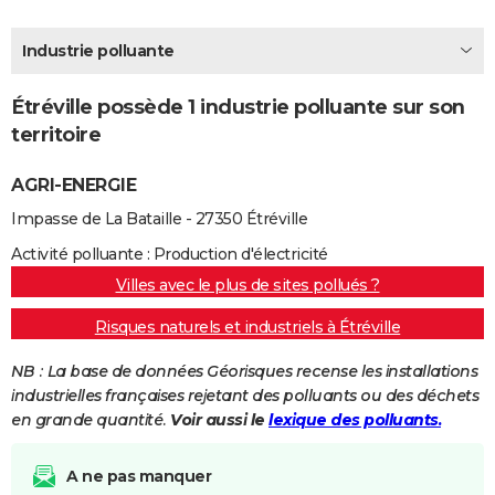
City break
Voyage de noces
Climat
Destinations
Voyage nature
Forum
+
PHOTO
Industrie polluante
GUIDES D'ACHAT
Étréville possède 1 industrie polluante sur son
BONS PLANS
territoire
CARTE DE VOEUX
AGRI-ENERGIE
Carte Bonne année
Carte Pâques
Carte de Noël
Carte Saint-Valentin
Carte d'anniversaire
DICTIONNAIRE
Impasse de La Bataille - 27350 Étréville
Biographies
Expressions
Dictionnaire
Citations
Proverbes
PROGRAMME TV
Activité polluante : Production d'électricité
Villes avec le plus de sites pollués ?
COPAINS D'AVANT
Risques naturels et industriels à Étréville
Se connecter
Collèges
Universités
Service militaire
S'inscrire
Lycées
Primaires
Entreprises
Avis de recherche
AVIS DE DÉCÈS
NB : La base de données Géorisques recense les installations
FORUM
industrielles françaises rejetant des polluants ou des déchets
en grande quantité.
Voir aussi le
lexique des polluants.
Lifestyle
Sport
Television
Cinema
Bricolage
Culture
Auto
Voyage
A ne pas manquer