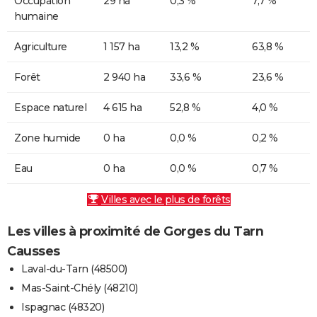
Occupation
29 ha
0,3 %
7,7 %
humaine
Agriculture
1 157 ha
13,2 %
63,8 %
Forêt
2 940 ha
33,6 %
23,6 %
Espace naturel
4 615 ha
52,8 %
4,0 %
Zone humide
0 ha
0,0 %
0,2 %
Eau
0 ha
0,0 %
0,7 %
Villes avec le plus de forêts
Les villes à proximité de Gorges du Tarn
Causses
Laval-du-Tarn (48500)
Mas-Saint-Chély (48210)
Ispagnac (48320)