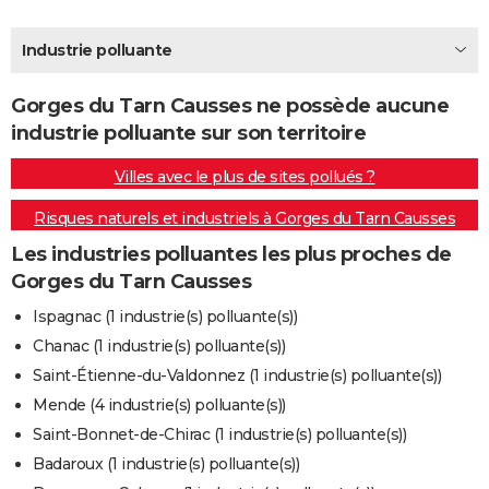
City break
Voyage de noces
Climat
Destinations
Voyage nature
Forum
+
PHOTO
Industrie polluante
GUIDES D'ACHAT
Gorges du Tarn Causses ne possède aucune
BONS PLANS
industrie polluante sur son territoire
CARTE DE VOEUX
Villes avec le plus de sites pollués ?
Carte Bonne année
Carte Pâques
Carte de Noël
Carte Saint-Valentin
Carte d'anniversaire
DICTIONNAIRE
Risques naturels et industriels à Gorges du Tarn Causses
Biographies
Expressions
Dictionnaire
Citations
Proverbes
PROGRAMME TV
Les industries polluantes les plus proches de
Gorges du Tarn Causses
COPAINS D'AVANT
Ispagnac (1 industrie(s) polluante(s))
Se connecter
Collèges
Universités
Service militaire
S'inscrire
Lycées
Primaires
Entreprises
Avis de recherche
AVIS DE DÉCÈS
Chanac (1 industrie(s) polluante(s))
Saint-Étienne-du-Valdonnez (1 industrie(s) polluante(s))
FORUM
Mende (4 industrie(s) polluante(s))
Lifestyle
Sport
Television
Cinema
Bricolage
Culture
Auto
Voyage
Saint-Bonnet-de-Chirac (1 industrie(s) polluante(s))
Badaroux (1 industrie(s) polluante(s))