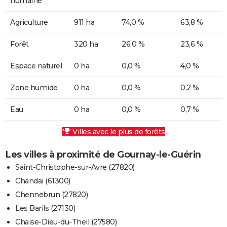
humaine
Agriculture
911 ha
74,0 %
63,8 %
Forêt
320 ha
26,0 %
23,6 %
Espace naturel
0 ha
0,0 %
4,0 %
Zone humide
0 ha
0,0 %
0,2 %
Eau
0 ha
0,0 %
0,7 %
Villes avec le plus de forêts
Les villes à proximité de Gournay-le-Guérin
Saint-Christophe-sur-Avre (27820)
Chandai (61300)
Chennebrun (27820)
Les Barils (27130)
Chaise-Dieu-du-Theil (27580)