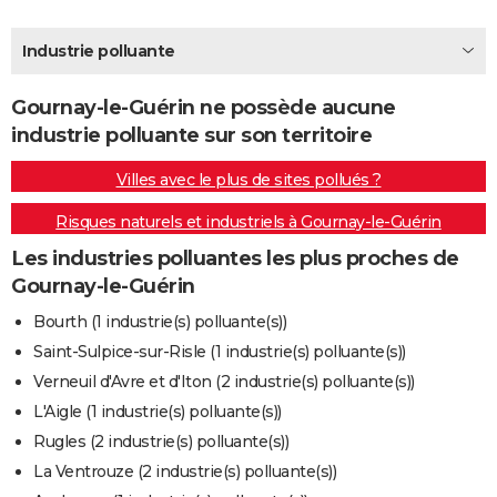
City break
Voyage de noces
Climat
Destinations
Voyage nature
Forum
+
PHOTO
Industrie polluante
GUIDES D'ACHAT
Gournay-le-Guérin ne possède aucune
BONS PLANS
industrie polluante sur son territoire
CARTE DE VOEUX
Villes avec le plus de sites pollués ?
Carte Bonne année
Carte Pâques
Carte de Noël
Carte Saint-Valentin
Carte d'anniversaire
DICTIONNAIRE
Risques naturels et industriels à Gournay-le-Guérin
Biographies
Expressions
Dictionnaire
Citations
Proverbes
PROGRAMME TV
Les industries polluantes les plus proches de
Gournay-le-Guérin
COPAINS D'AVANT
Bourth (1 industrie(s) polluante(s))
Se connecter
Collèges
Universités
Service militaire
S'inscrire
Lycées
Primaires
Entreprises
Avis de recherche
AVIS DE DÉCÈS
Saint-Sulpice-sur-Risle (1 industrie(s) polluante(s))
Verneuil d'Avre et d'Iton (2 industrie(s) polluante(s))
FORUM
L'Aigle (1 industrie(s) polluante(s))
Lifestyle
Sport
Television
Cinema
Bricolage
Culture
Auto
Voyage
Rugles (2 industrie(s) polluante(s))
La Ventrouze (2 industrie(s) polluante(s))