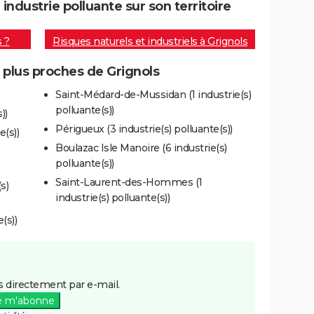
ndustrie polluante sur son territoire
s ?
Risques naturels et industriels à Grignols
s plus proches de Grignols
Saint-Médard-de-Mussidan (1 industrie(s)
polluante(s))
))
Périgueux (3 industrie(s) polluante(s))
e(s))
Boulazac Isle Manoire (6 industrie(s)
polluante(s))
Saint-Laurent-des-Hommes (1
s)
industrie(s) polluante(s))
(s))
 directement par e-mail.
e m'abonne