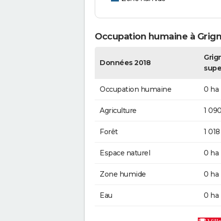
Occupation humaine à Grign
Grign
Données 2018
supe
Occupation humaine
0 ha
Agriculture
1 09
Forêt
1 018
Espace naturel
0 ha
Zone humide
0 ha
Eau
0 ha