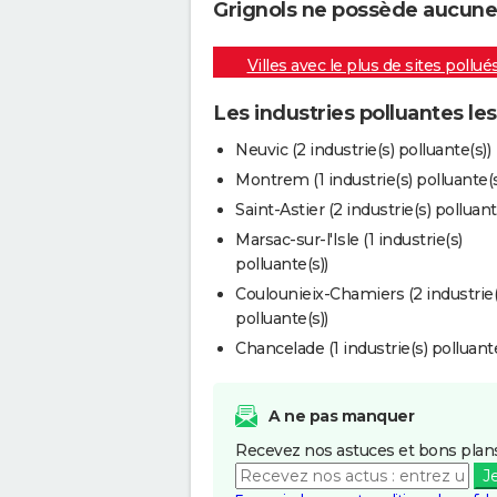
Grignols ne possède aucune i
Villes avec le plus de sites pollué
Les industries polluantes le
Neuvic (2 industrie(s) polluante(s))
Montrem (1 industrie(s) polluante(s
Saint-Astier (2 industrie(s) polluant
Marsac-sur-l'Isle (1 industrie(s)
polluante(s))
Coulounieix-Chamiers (2 industrie(
polluante(s))
Chancelade (1 industrie(s) polluante
A ne pas manquer
Recevez nos astuces et bons plans
J