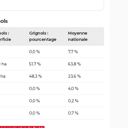
ols
ols :
Grignols :
Moyenne
rficie
pourcentage
nationale
0,0 %
7,7 %
0 ha
51,7 %
63,8 %
 ha
48,3 %
23,6 %
0,0 %
4,0 %
0,0 %
0,2 %
0,0 %
0,7 %