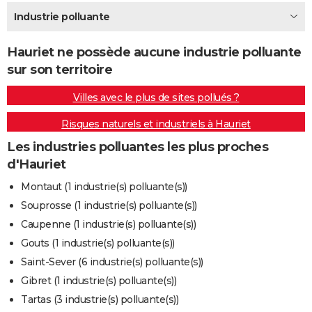
City break
Voyage de noces
Climat
Destinations
Voyage nature
Forum
+
Industrie polluante
PHOTO
GUIDES D'ACHAT
Hauriet ne possède aucune industrie polluante
sur son territoire
BONS PLANS
Villes avec le plus de sites pollués ?
CARTE DE VOEUX
Risques naturels et industriels à Hauriet
Carte Bonne année
Carte Pâques
Carte de Noël
Carte Saint-Valentin
Carte d'anniversaire
DICTIONNAIRE
Les industries polluantes les plus proches
Biographies
Expressions
Dictionnaire
Citations
Proverbes
PROGRAMME TV
d'Hauriet
COPAINS D'AVANT
Montaut (1 industrie(s) polluante(s))
Souprosse (1 industrie(s) polluante(s))
Se connecter
Collèges
Universités
Service militaire
S'inscrire
Lycées
Primaires
Entreprises
Avis de recherche
AVIS DE DÉCÈS
Caupenne (1 industrie(s) polluante(s))
FORUM
Gouts (1 industrie(s) polluante(s))
Saint-Sever (6 industrie(s) polluante(s))
Lifestyle
Sport
Television
Cinema
Bricolage
Culture
Auto
Voyage
Gibret (1 industrie(s) polluante(s))
Tartas (3 industrie(s) polluante(s))