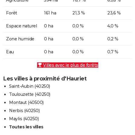
Forêt
161 ha
21,3 %
23,6 %
Espace naturel
0 ha
0,0 %
4,0 %
Zone humide
0 ha
0,0 %
0,2 %
Eau
0 ha
0,0 %
0,7 %
Villes avec le plus de forêts
Les villes à proximité d'Hauriet
Saint-Aubin (40250)
Toulouzette (40250)
Montaut (40500)
Nerbis (40250)
Maylis (40250)
Toutes les villes