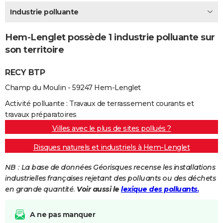
City break
Voyage de noces
Climat
Destinations
Voyage nature
Forum
+
Industrie polluante
PHOTO
GUIDES D'ACHAT
Hem-Lenglet possède 1 industrie polluante sur
son territoire
BONS PLANS
RECY BTP
CARTE DE VOEUX
Champ du Moulin - 59247 Hem-Lenglet
Carte Bonne année
Carte Pâques
Carte de Noël
Carte Saint-Valentin
Carte d'anniversaire
DICTIONNAIRE
Activité polluante : Travaux de terrassement courants et
Biographies
Expressions
Dictionnaire
Citations
Proverbes
PROGRAMME TV
travaux préparatoires
Villes avec le plus de sites pollués ?
COPAINS D'AVANT
Risques naturels et industriels à Hem-Lenglet
Se connecter
Collèges
Universités
Service militaire
S'inscrire
Lycées
Primaires
Entreprises
Avis de recherche
AVIS DE DÉCÈS
NB : La base de données Géorisques recense les installations
FORUM
industrielles françaises rejetant des polluants ou des déchets
en grande quantité.
Voir aussi le
lexique des polluants.
Lifestyle
Sport
Television
Cinema
Bricolage
Culture
Auto
Voyage
A ne pas manquer