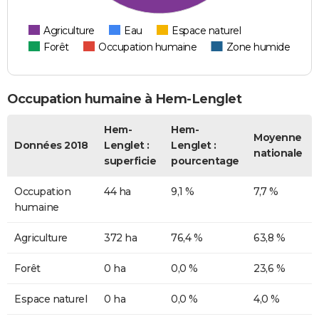
Agriculture
Eau
Espace naturel
Forêt
Occupation humaine
Zone humide
Occupation humaine à Hem-Lenglet
Hem-
Hem-
Moyenne
Données 2018
Lenglet :
Lenglet :
nationale
superficie
pourcentage
Occupation
44 ha
9,1 %
7,7 %
humaine
Agriculture
372 ha
76,4 %
63,8 %
Forêt
0 ha
0,0 %
23,6 %
Espace naturel
0 ha
0,0 %
4,0 %