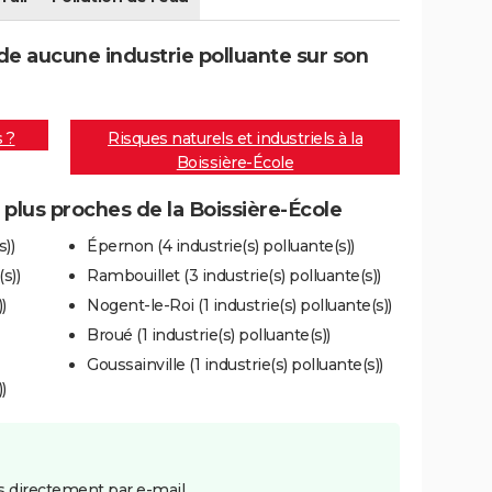
de aucune industrie polluante sur son
s ?
Risques naturels et industriels à la
Boissière-École
s plus proches de la Boissière-École
s))
Épernon (4 industrie(s) polluante(s))
s))
Rambouillet (3 industrie(s) polluante(s))
)
Nogent-le-Roi (1 industrie(s) polluante(s))
Broué (1 industrie(s) polluante(s))
Goussainville (1 industrie(s) polluante(s))
)
 directement par e-mail.