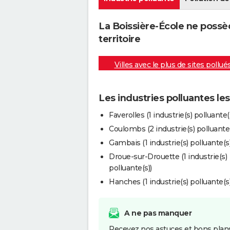
La Boissière-École ne possè
territoire
Villes avec le plus de sites pollué
Les industries polluantes le
Faverolles (1 industrie(s) polluante(
Coulombs (2 industrie(s) polluante(
Gambais (1 industrie(s) polluante(s)
Droue-sur-Drouette (1 industrie(s)
polluante(s))
Hanches (1 industrie(s) polluante(s)
A ne pas manquer
Recevez nos astuces et bons plans