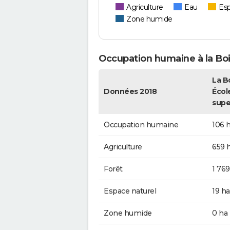
Agriculture
Eau
Esp
Zone humide
Occupation humaine à la Boi
La B
Données 2018
École
supe
Occupation humaine
106 
Agriculture
659 
Forêt
1 769
Espace naturel
19 ha
Zone humide
0 ha