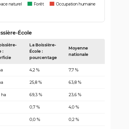
ace naturel
Forêt
Occupation humaine
ssière-École
oissière-
La Boissière-
Moyenne
 :
École :
nationale
rficie
pourcentage
ha
4,2 %
7,7 %
ha
25,8 %
63,8 %
 ha
69,3 %
23,6 %
0,7 %
4,0 %
0,0 %
0,2 %