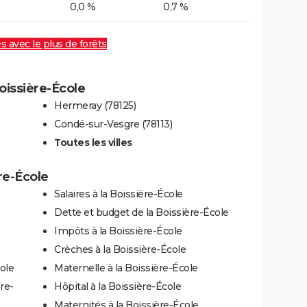
0,0 %
0,7 %
es avec le plus de forêts
Boissière-École
Hermeray (78125)
Condé-sur-Vesgre (78113)
Toutes les villes
re-École
Salaires à la Boissière-École
Dette et budget de la Boissière-École
Impôts à la Boissière-École
Crèches à la Boissière-École
ole
Maternelle à la Boissière-École
re-
Hôpital à la Boissière-École
Maternités à la Boissière-École