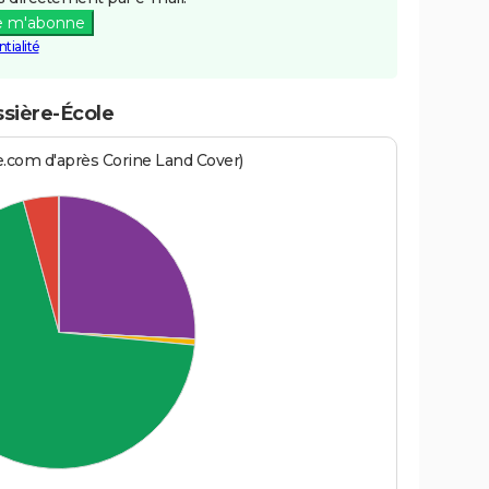
e m'abonne
tialité
ssière-École
e.com d'après Corine Land Cover)