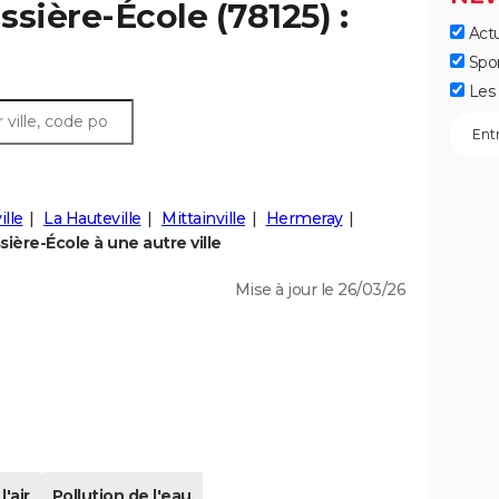
ssière-École (78125) :
Actu
Spo
Les 
ille
La Hauteville
Mittainville
Hermeray
ière-École à une autre ville
Mise à jour le 26/03/26
l'air
Pollution de l'eau