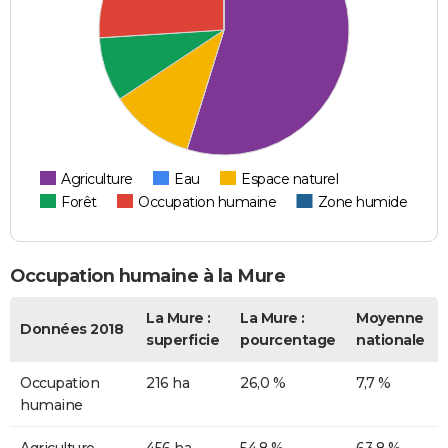
Agriculture
Eau
Espace naturel
Forêt
Occupation humaine
Zone humide
Occupation humaine à la Mure
La Mure :
La Mure :
Moyenne
Données 2018
superficie
pourcentage
nationale
Occupation
216 ha
26,0 %
7,7 %
humaine
Agriculture
456 ha
54,8 %
63,8 %