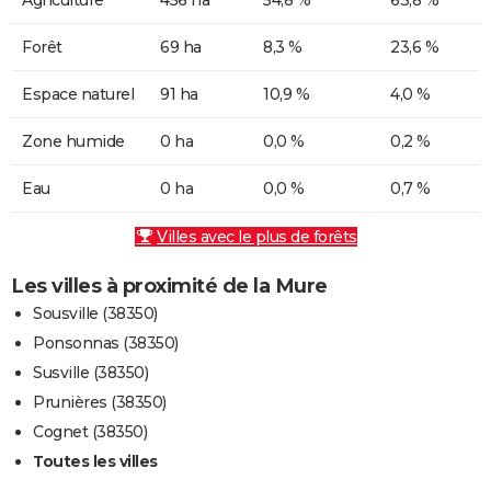
Forêt
69 ha
8,3 %
23,6 %
Espace naturel
91 ha
10,9 %
4,0 %
Zone humide
0 ha
0,0 %
0,2 %
Eau
0 ha
0,0 %
0,7 %
Villes avec le plus de forêts
Les villes à proximité de la Mure
Sousville (38350)
Ponsonnas (38350)
Susville (38350)
Prunières (38350)
Cognet (38350)
Toutes les villes