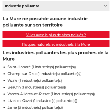
City break
Voyage de noces
Climat
Destinations
Voyage nature
Forum
+
Industrie polluante
PHOTO
GUIDES D'ACHAT
La Mure ne possède aucune industrie
polluante sur son territoire
BONS PLANS
Villes avec le plus de sites pollués ?
CARTE DE VOEUX
Risques naturels et industriels à la Mure
Carte Bonne année
Carte Pâques
Carte de Noël
Carte Saint-Valentin
Carte d'anniversaire
DICTIONNAIRE
Les industries polluantes les plus proches de la
Biographies
Expressions
Dictionnaire
Citations
Proverbes
PROGRAMME TV
Mure
COPAINS D'AVANT
Saint-Honoré (1 industrie(s) polluante(s))
Champ-sur-Drac (1 industrie(s) polluante(s))
Se connecter
Collèges
Universités
Service militaire
S'inscrire
Lycées
Primaires
Entreprises
Avis de recherche
AVIS DE DÉCÈS
Vizille (1 industrie(s) polluante(s))
FORUM
Beaufin (1 industrie(s) polluante(s))
Varces-Allières-et-Risset (1 industrie(s) polluante(s))
Lifestyle
Sport
Television
Cinema
Bricolage
Culture
Auto
Voyage
Livet-et-Gavet (1 industrie(s) polluante(s))
Jarrie (3 industrie(s) polluante(s))