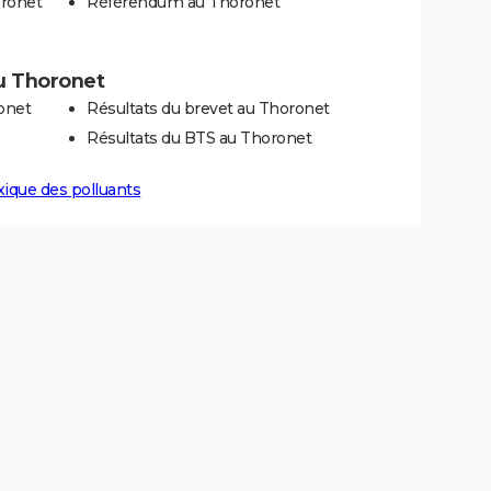
oronet
Référendum au Thoronet
au Thoronet
onet
Résultats du brevet au Thoronet
Résultats du BTS au Thoronet
xique des polluants