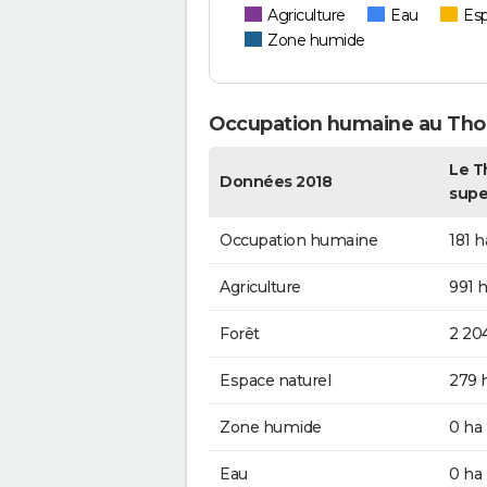
Agriculture
Eau
Esp
Zone humide
Occupation humaine au Tho
Le T
Données 2018
supe
Occupation humaine
181 h
Agriculture
991 
Forêt
2 20
Espace naturel
279 
Zone humide
0 ha
Eau
0 ha