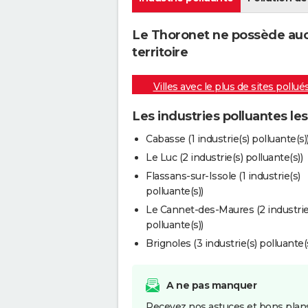
Le Thoronet ne possède aucu
territoire
Villes avec le plus de sites pollué
Les industries polluantes le
Cabasse (1 industrie(s) polluante(s)
Le Luc (2 industrie(s) polluante(s))
Flassans-sur-Issole (1 industrie(s)
polluante(s))
Le Cannet-des-Maures (2 industrie
polluante(s))
Brignoles (3 industrie(s) polluante(s
A ne pas manquer
Recevez nos astuces et bons plans