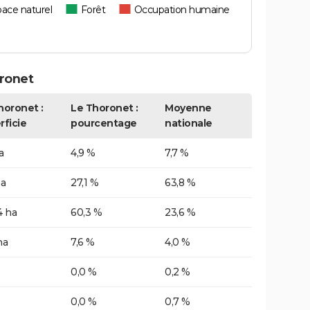
ace naturel
Forêt
Occupation humaine
ronet
horonet :
Le Thoronet :
Moyenne
rficie
pourcentage
nationale
a
4,9 %
7,7 %
ha
27,1 %
63,8 %
4 ha
60,3 %
23,6 %
ha
7,6 %
4,0 %
0,0 %
0,2 %
0,0 %
0,7 %