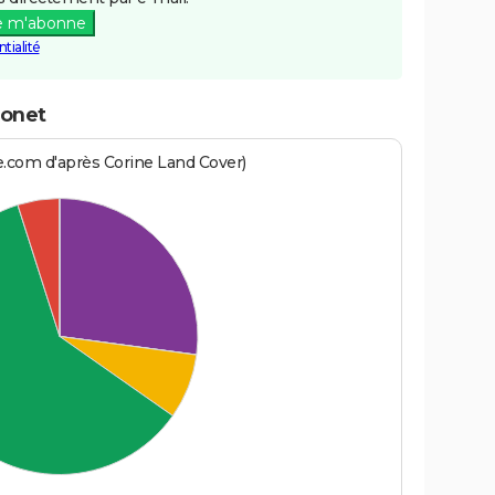
e m'abonne
tialité
ronet
e.com d'après Corine Land Cover)