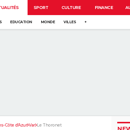
TUALITÉS
SPORT
CULTURE
FINANCE
A
S
EDUCATION
MONDE
VILLES
+
s-Côte d'Azur
Var
Le Thoronet
NEW