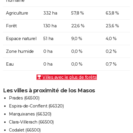
humaine
Agriculture
332 ha
57,8 %
63,8 %
Forêt
130 ha
22,6 %
23,6 %
Espace naturel
51 ha
9,0 %
4,0 %
Zone humide
0 ha
0,0 %
0,2 %
Eau
0 ha
0,0 %
0,7 %
Villes avec le plus de forêts
Les villes à proximité de los Masos
Prades (66500)
Espira-de-Conflent (66320)
Marquixanes (66320)
Clara-Villerach (66500)
Codalet (66500)