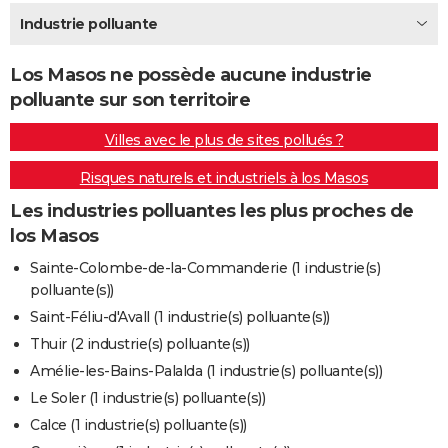
City break
Voyage de noces
Climat
Destinations
Voyage nature
Forum
+
Industrie polluante
PHOTO
GUIDES D'ACHAT
Los Masos ne possède aucune industrie
polluante sur son territoire
BONS PLANS
Villes avec le plus de sites pollués ?
CARTE DE VOEUX
Risques naturels et industriels à los Masos
Carte Bonne année
Carte Pâques
Carte de Noël
Carte Saint-Valentin
Carte d'anniversaire
DICTIONNAIRE
Les industries polluantes les plus proches de
Biographies
Expressions
Dictionnaire
Citations
Proverbes
PROGRAMME TV
los Masos
COPAINS D'AVANT
Sainte-Colombe-de-la-Commanderie (1 industrie(s)
polluante(s))
Se connecter
Collèges
Universités
Service militaire
S'inscrire
Lycées
Primaires
Entreprises
Avis de recherche
AVIS DE DÉCÈS
Saint-Féliu-d'Avall (1 industrie(s) polluante(s))
Thuir (2 industrie(s) polluante(s))
FORUM
Amélie-les-Bains-Palalda (1 industrie(s) polluante(s))
Lifestyle
Sport
Television
Cinema
Bricolage
Culture
Auto
Voyage
Le Soler (1 industrie(s) polluante(s))
Calce (1 industrie(s) polluante(s))