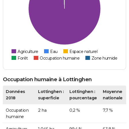
Agriculture
Eau
Espace naturel
Forêt
Occupation humaine
Zone humide
Occupation humaine à Lottinghen
Données
Lottinghen :
Lottinghen :
Moyenne
2018
superficie
pourcentage
nationale
Occupation
2 ha
0,2 %
7,7 %
humaine
Agriculture
1 046 ha
99,4 %
63,8 %