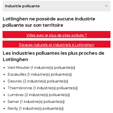
City break
Voyage de noces
Climat
Destinations
Voyage nature
Forum
+
Industrie polluante
PHOTO
GUIDES D'ACHAT
Lottinghen ne possède aucune industrie
polluante sur son territoire
BONS PLANS
Villes avec le plus de sites pollués ?
CARTE DE VOEUX
Risques naturels et industriels à Lottinghen
Carte Bonne année
Carte Pâques
Carte de Noël
Carte Saint-Valentin
Carte d'anniversaire
DICTIONNAIRE
Les industries polluantes les plus proches de
Biographies
Expressions
Dictionnaire
Citations
Proverbes
PROGRAMME TV
Lottinghen
COPAINS D'AVANT
Vieil-Moutier (1 industrie(s) polluante(s))
Escœuilles (1 industrie(s) polluante(s))
Se connecter
Collèges
Universités
Service militaire
S'inscrire
Lycées
Primaires
Entreprises
Avis de recherche
AVIS DE DÉCÈS
Desvres (2 industrie(s) polluante(s))
FORUM
Thiembronne (1 industrie(s) polluante(s))
Lumbres (2 industrie(s) polluante(s))
Lifestyle
Sport
Television
Cinema
Bricolage
Culture
Auto
Voyage
Samer (1 industrie(s) polluante(s))
Renty (1 industrie(s) polluante(s))