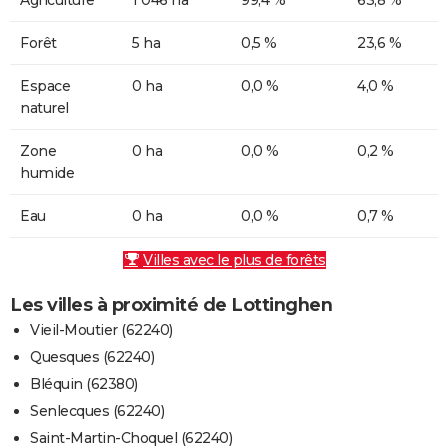
Forêt
5 ha
0,5 %
23,6 %
Espace
0 ha
0,0 %
4,0 %
naturel
Zone
0 ha
0,0 %
0,2 %
humide
Eau
0 ha
0,0 %
0,7 %
Villes avec le plus de forêts
Les villes à proximité de Lottinghen
Vieil-Moutier (62240)
Quesques (62240)
Bléquin (62380)
Senlecques (62240)
Saint-Martin-Choquel (62240)