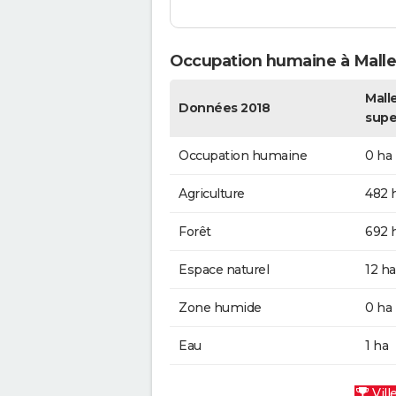
Occupation humaine à Malle
Malle
Données 2018
supe
Occupation humaine
0 ha
Agriculture
482 
Forêt
692 
Espace naturel
12 ha
Zone humide
0 ha
Eau
1 ha
Vill