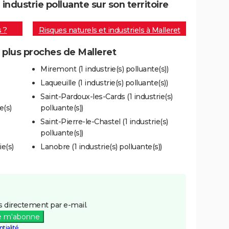
ndustrie polluante sur son territoire
s ?
Risques naturels et industriels à Malleret
s plus proches de Malleret
Miremont (1 industrie(s) polluante(s))
Laqueuille (1 industrie(s) polluante(s))
Saint-Pardoux-les-Cards (1 industrie(s)
e(s)
polluante(s))
Saint-Pierre-le-Chastel (1 industrie(s)
polluante(s))
e(s)
Lanobre (1 industrie(s) polluante(s))
 directement par e-mail.
e m'abonne
tialité