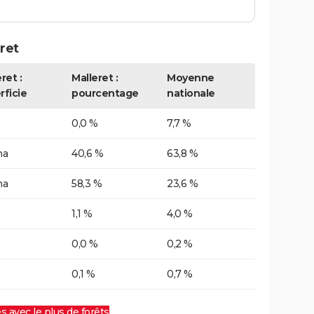
ret
ret :
Malleret :
Moyenne
rficie
pourcentage
nationale
0,0 %
7,7 %
ha
40,6 %
63,8 %
ha
58,3 %
23,6 %
1,1 %
4,0 %
0,0 %
0,2 %
0,1 %
0,7 %
es avec le plus de forêts