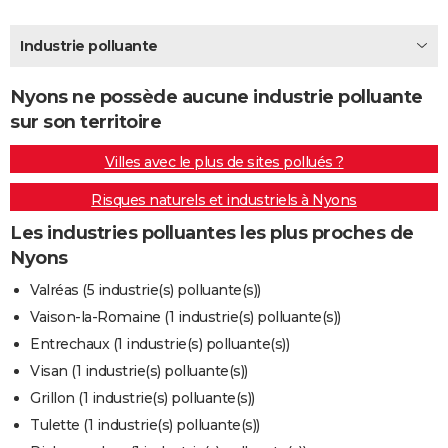
City break
Voyage de noces
Climat
Destinations
Voyage nature
Forum
+
PHOTO
Industrie polluante
GUIDES D'ACHAT
Nyons ne possède aucune industrie polluante
BONS PLANS
sur son territoire
CARTE DE VOEUX
Villes avec le plus de sites pollués ?
Carte Bonne année
Carte Pâques
Carte de Noël
Carte Saint-Valentin
Carte d'anniversaire
DICTIONNAIRE
Risques naturels et industriels à Nyons
Biographies
Expressions
Dictionnaire
Citations
Proverbes
PROGRAMME TV
Les industries polluantes les plus proches de
Nyons
COPAINS D'AVANT
Valréas (5 industrie(s) polluante(s))
Se connecter
Collèges
Universités
Service militaire
S'inscrire
Lycées
Primaires
Entreprises
Avis de recherche
AVIS DE DÉCÈS
Vaison-la-Romaine (1 industrie(s) polluante(s))
Entrechaux (1 industrie(s) polluante(s))
FORUM
Visan (1 industrie(s) polluante(s))
Lifestyle
Sport
Television
Cinema
Bricolage
Culture
Auto
Voyage
Grillon (1 industrie(s) polluante(s))
Tulette (1 industrie(s) polluante(s))