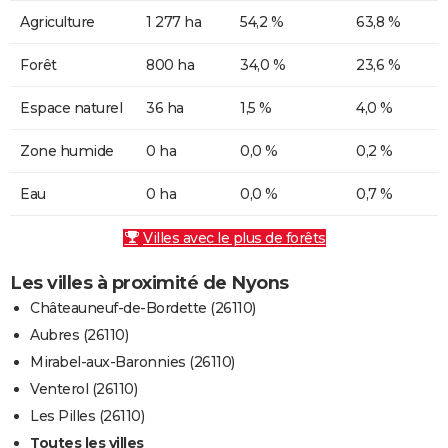
Agriculture
1 277 ha
54,2 %
63,8 %
Forêt
800 ha
34,0 %
23,6 %
Espace naturel
36 ha
1,5 %
4,0 %
Zone humide
0 ha
0,0 %
0,2 %
Eau
0 ha
0,0 %
0,7 %
Villes avec le plus de forêts
Les villes à proximité de Nyons
Châteauneuf-de-Bordette (26110)
Aubres (26110)
Mirabel-aux-Baronnies (26110)
Venterol (26110)
Les Pilles (26110)
Toutes les villes