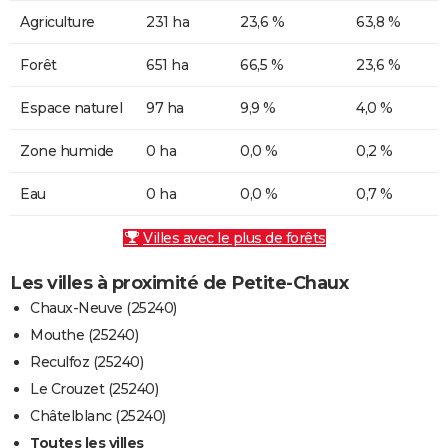
Agriculture
231 ha
23,6 %
63,8 %
Forêt
651 ha
66,5 %
23,6 %
Espace naturel
97 ha
9,9 %
4,0 %
Zone humide
0 ha
0,0 %
0,2 %
Eau
0 ha
0,0 %
0,7 %
Villes avec le plus de forêts
Les villes à proximité de Petite-Chaux
Chaux-Neuve (25240)
Mouthe (25240)
Reculfoz (25240)
Le Crouzet (25240)
Châtelblanc (25240)
Toutes les villes