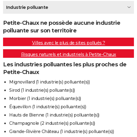
City break
Voyage de noces
Climat
Destinations
Voyage nature
Forum
+
Industrie polluante
PHOTO
GUIDES D'ACHAT
Petite-Chaux ne possède aucune industrie
polluante sur son territoire
BONS PLANS
Villes avec le plus de sites pollués ?
CARTE DE VOEUX
Risques naturels et industriels à Petite-Chaux
Carte Bonne année
Carte Pâques
Carte de Noël
Carte Saint-Valentin
Carte d'anniversaire
DICTIONNAIRE
Les industries polluantes les plus proches de
Biographies
Expressions
Dictionnaire
Citations
Proverbes
PROGRAMME TV
Petite-Chaux
COPAINS D'AVANT
Mignovillard (1 industrie(s) polluante(s))
Sirod (1 industrie(s) polluante(s))
Se connecter
Collèges
Universités
Service militaire
S'inscrire
Lycées
Primaires
Entreprises
Avis de recherche
AVIS DE DÉCÈS
Morbier (1 industrie(s) polluante(s))
FORUM
Équevillon (1 industrie(s) polluante(s))
Hauts de Bienne (1 industrie(s) polluante(s))
Lifestyle
Sport
Television
Cinema
Bricolage
Culture
Auto
Voyage
Champagnole (2 industrie(s) polluante(s))
Grande-Rivière Château (1 industrie(s) polluante(s))