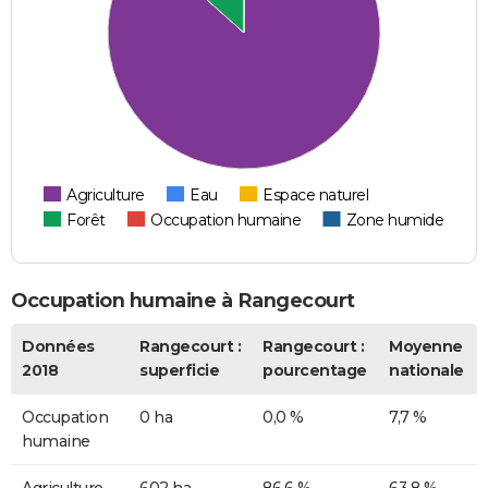
Agriculture
Eau
Espace naturel
Forêt
Occupation humaine
Zone humide
Occupation humaine à Rangecourt
Données
Rangecourt :
Rangecourt :
Moyenne
2018
superficie
pourcentage
nationale
Occupation
0 ha
0,0 %
7,7 %
humaine
Agriculture
602 ha
86,6 %
63,8 %