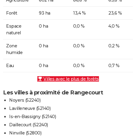
Forêt
93 ha
13,4 %
23,6 %
Espace
0 ha
0,0 %
4,0 %
naturel
Zone
0 ha
0,0 %
0,2 %
humide
Eau
0 ha
0,0 %
0,7 %
Villes avec le plus de forêts
Les villes à proximité de Rangecourt
Noyers (52240)
Lavilleneuve (52140)
Is-en-Bassigny (52140)
Daillecourt (52240)
Ninville (52800)