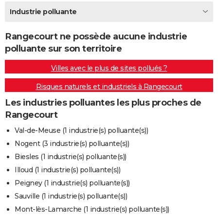
City break
Voyage de noces
Climat
Destinations
Voyage nature
Forum
+
Industrie polluante
PHOTO
GUIDES D'ACHAT
Rangecourt ne possède aucune industrie
polluante sur son territoire
BONS PLANS
Villes avec le plus de sites pollués ?
CARTE DE VOEUX
Risques naturels et industriels à Rangecourt
Carte Bonne année
Carte Pâques
Carte de Noël
Carte Saint-Valentin
Carte d'anniversaire
DICTIONNAIRE
Les industries polluantes les plus proches de
Biographies
Expressions
Dictionnaire
Citations
Proverbes
PROGRAMME TV
Rangecourt
COPAINS D'AVANT
Val-de-Meuse (1 industrie(s) polluante(s))
Nogent (3 industrie(s) polluante(s))
Se connecter
Collèges
Universités
Service militaire
S'inscrire
Lycées
Primaires
Entreprises
Avis de recherche
AVIS DE DÉCÈS
Biesles (1 industrie(s) polluante(s))
FORUM
Illoud (1 industrie(s) polluante(s))
Peigney (1 industrie(s) polluante(s))
Lifestyle
Sport
Television
Cinema
Bricolage
Culture
Auto
Voyage
Sauville (1 industrie(s) polluante(s))
Mont-lès-Lamarche (1 industrie(s) polluante(s))