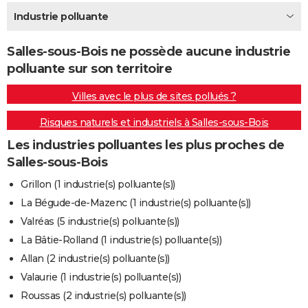
City break
Voyage de noces
Climat
Destinations
Voyage nature
Forum
+
Industrie polluante
PHOTO
GUIDES D'ACHAT
Salles-sous-Bois ne possède aucune industrie
polluante sur son territoire
BONS PLANS
Villes avec le plus de sites pollués ?
CARTE DE VOEUX
Risques naturels et industriels à Salles-sous-Bois
Carte Bonne année
Carte Pâques
Carte de Noël
Carte Saint-Valentin
Carte d'anniversaire
DICTIONNAIRE
Les industries polluantes les plus proches de
Biographies
Expressions
Dictionnaire
Citations
Proverbes
PROGRAMME TV
Salles-sous-Bois
COPAINS D'AVANT
Grillon (1 industrie(s) polluante(s))
La Bégude-de-Mazenc (1 industrie(s) polluante(s))
Se connecter
Collèges
Universités
Service militaire
S'inscrire
Lycées
Primaires
Entreprises
Avis de recherche
AVIS DE DÉCÈS
Valréas (5 industrie(s) polluante(s))
FORUM
La Bâtie-Rolland (1 industrie(s) polluante(s))
Allan (2 industrie(s) polluante(s))
Lifestyle
Sport
Television
Cinema
Bricolage
Culture
Auto
Voyage
Valaurie (1 industrie(s) polluante(s))
Roussas (2 industrie(s) polluante(s))