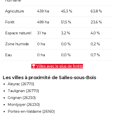
humaine
Agriculture
439 ha
45,3 %
63,8 %
Forêt
499 ha
51,5 %
23,6 %
Espace naturel
31 ha
3,2 %
4,0 %
Zone humide
0 ha
0,0 %
0,2 %
Eau
0 ha
0,0 %
0,7 %
Villes avec le plus de forêts
Les villes à proximité de Salles-sous-Bois
Aleyrac (26770)
Taulignan (26770)
Grignan (26230)
Montjoyer (26230)
Portes-en-Valdaine (26160)