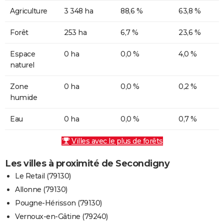
Agriculture
3 348 ha
88,6 %
63,8 %
Forêt
253 ha
6,7 %
23,6 %
Espace
0 ha
0,0 %
4,0 %
naturel
Zone
0 ha
0,0 %
0,2 %
humide
Eau
0 ha
0,0 %
0,7 %
Villes avec le plus de forêts
Les villes à proximité de Secondigny
Le Retail (79130)
Allonne (79130)
Pougne-Hérisson (79130)
Vernoux-en-Gâtine (79240)