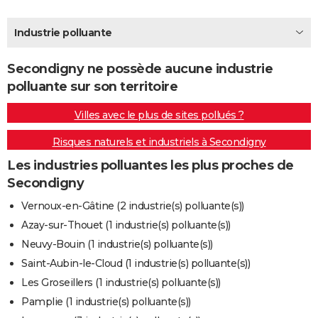
City break
Voyage de noces
Climat
Destinations
Voyage nature
Forum
+
PHOTO
Industrie polluante
GUIDES D'ACHAT
Secondigny ne possède aucune industrie
BONS PLANS
polluante sur son territoire
CARTE DE VOEUX
Villes avec le plus de sites pollués ?
Carte Bonne année
Carte Pâques
Carte de Noël
Carte Saint-Valentin
Carte d'anniversaire
DICTIONNAIRE
Risques naturels et industriels à Secondigny
Biographies
Expressions
Dictionnaire
Citations
Proverbes
PROGRAMME TV
Les industries polluantes les plus proches de
Secondigny
COPAINS D'AVANT
Vernoux-en-Gâtine (2 industrie(s) polluante(s))
Se connecter
Collèges
Universités
Service militaire
S'inscrire
Lycées
Primaires
Entreprises
Avis de recherche
AVIS DE DÉCÈS
Azay-sur-Thouet (1 industrie(s) polluante(s))
Neuvy-Bouin (1 industrie(s) polluante(s))
FORUM
Saint-Aubin-le-Cloud (1 industrie(s) polluante(s))
Lifestyle
Sport
Television
Cinema
Bricolage
Culture
Auto
Voyage
Les Groseillers (1 industrie(s) polluante(s))
Pamplie (1 industrie(s) polluante(s))