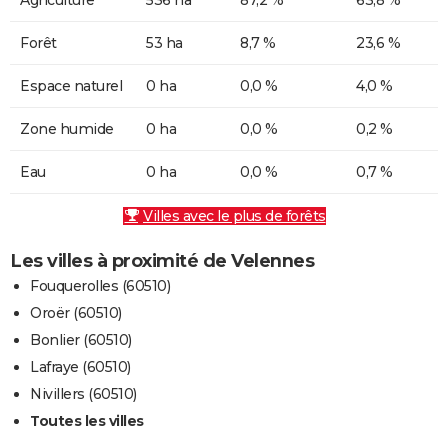
Forêt
53 ha
8,7 %
23,6 %
Espace naturel
0 ha
0,0 %
4,0 %
Zone humide
0 ha
0,0 %
0,2 %
Eau
0 ha
0,0 %
0,7 %
Villes avec le plus de forêts
Les villes à proximité de Velennes
Fouquerolles (60510)
Oroër (60510)
Bonlier (60510)
Lafraye (60510)
Nivillers (60510)
Toutes les villes