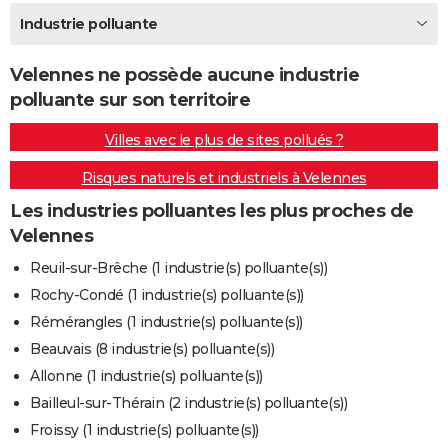
City break
Voyage de noces
Climat
Destinations
Voyage nature
Forum
+
Industrie polluante
PHOTO
GUIDES D'ACHAT
Velennes ne possède aucune industrie
polluante sur son territoire
BONS PLANS
Villes avec le plus de sites pollués ?
CARTE DE VOEUX
Risques naturels et industriels à Velennes
Carte Bonne année
Carte Pâques
Carte de Noël
Carte Saint-Valentin
Carte d'anniversaire
DICTIONNAIRE
Les industries polluantes les plus proches de
Biographies
Expressions
Dictionnaire
Citations
Proverbes
PROGRAMME TV
Velennes
COPAINS D'AVANT
Reuil-sur-Brêche (1 industrie(s) polluante(s))
Rochy-Condé (1 industrie(s) polluante(s))
Se connecter
Collèges
Universités
Service militaire
S'inscrire
Lycées
Primaires
Entreprises
Avis de recherche
AVIS DE DÉCÈS
Rémérangles (1 industrie(s) polluante(s))
FORUM
Beauvais (8 industrie(s) polluante(s))
Allonne (1 industrie(s) polluante(s))
Lifestyle
Sport
Television
Cinema
Bricolage
Culture
Auto
Voyage
Bailleul-sur-Thérain (2 industrie(s) polluante(s))
Froissy (1 industrie(s) polluante(s))