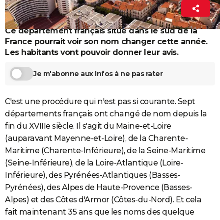
La Rédaction
City break
Voyage de noces
Climat
Destinations
Voyage nature
Forum
+
PHOTO
9 février 2025 10:24
Ce département français situé dans le sud de la
GUIDES D'ACHAT
France pourrait voir son nom changer cette année.
BONS PLANS
Les habitants vont pouvoir donner leur avis.
CARTE DE VOEUX
Je m'abonne aux Infos à ne pas rater
Carte Bonne année
Carte Pâques
Carte de Noël
Carte Saint-Valentin
Carte d'anniversaire
DICTIONNAIRE
C'est une procédure qui n'est pas si courante. Sept
Biographies
Expressions
Dictionnaire
Citations
Proverbes
PROGRAMME TV
départements français ont changé de nom depuis la
fin du XVIIIe siècle. Il s'agit du Maine-et-Loire
COPAINS D'AVANT
(auparavant Mayenne-et-Loire), de la Charente-
Se connecter
Collèges
Universités
Service militaire
S'inscrire
Lycées
Primaires
Entreprises
Avis de recherche
Maritime (Charente-Inférieure), de la Seine-Maritime
AVIS DE DÉCÈS
(Seine-Inférieure), de la Loire-Atlantique (Loire-
FORUM
Inférieure), des Pyrénées-Atlantiques (Basses-
Pyrénées), des Alpes de Haute-Provence (Basses-
Lifestyle
Sport
Television
Cinema
Bricolage
Culture
Auto
Voyage
Alpes) et des Côtes d'Armor (Côtes-du-Nord). Et cela
fait maintenant 35 ans que les noms des quelque