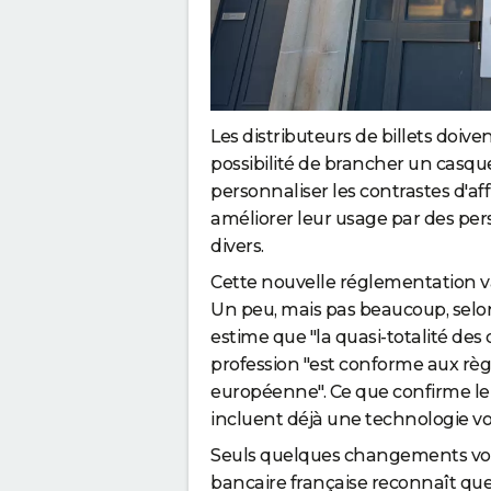
n
t
s
"
Les distributeurs de billets doive
possibilité de brancher un casque
personnaliser les contrastes d'af
améliorer leur usage par des per
divers.
Cette nouvelle réglementation v
Un peu, mais pas beaucoup, selon
estime que "la quasi-totalité des 
profession "est conforme aux règ
européenne". Ce que confirme le 
incluent déjà une technologie vo
Seuls quelques changements vont
bancaire française reconnaît qu