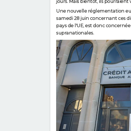
a
jours. Mais bientôt, ils pourraie
v
Une nouvelle réglementation eur
a
samedi 28 juin concernant ces di
p
pays de l'UE, est donc concernée 
r
supranationales.
o
f
i
t
e
r
a
u
x
c
l
i
e