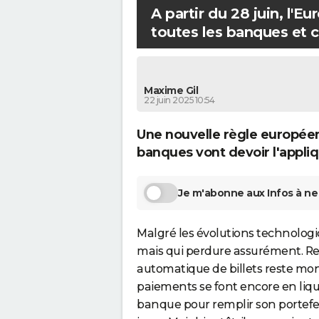
e
A partir du 28 juin, l
s
toutes les banques et ce
l
e
s
Maxime Gil
b
22 juin 2025 10:54
a
Une nouvelle règle européen
n
banques vont devoir l'appliq
q
u
e
Je m'abonne aux Infos à ne 
s
e
Malgré les évolutions technologi
t
mais qui perdure assurément. Ret
c
automatique de billets reste mo
e
paiements se font encore en liq
l
banque pour remplir son portefeui