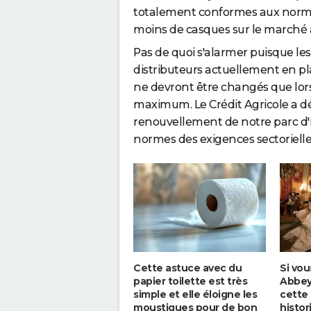
totalement conformes aux norme
moins de casques sur le marché 
Pas de quoi s'alarmer puisque le
distributeurs actuellement en p
ne devront être changés que lors de
maximum. Le Crédit Agricole a dé
renouvellement de notre parc d'
normes des exigences sectoriell
Cette astuce avec du
Si vo
papier toilette est très
Abbey"
simple et elle éloigne les
cette 
moustiques pour de bon
histor