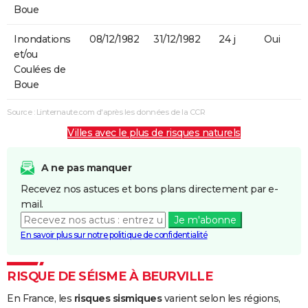
Boue
Inondations
08/12/1982
31/12/1982
24 j
Oui
et/ou
Coulées de
Boue
Source : Linternaute.com d'après les données de la CCR
Villes avec le plus de risques naturels
A ne pas manquer
Recevez nos astuces et bons plans directement par e-
mail.
Je m'abonne
En savoir plus sur notre politique de confidentialité
RISQUE DE SÉISME À BEURVILLE
En France, les
risques sismiques
varient selon les régions,