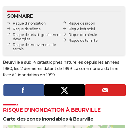
City break
Voyage de noces
Climat
Destinations
Voyage nature
Forum
+
PHOTO
SOMMAIRE
GUIDES D'ACHAT
Risque d’inondation
Risque de radon
Risque de séisme
Risque industriel
BONS PLANS
Risque de retrait-gonflement
Risque de mérule
des argiles
Risque de termite
CARTE DE VOEUX
Risque de mouvement de
terrain
Carte Bonne année
Carte Pâques
Carte de Noël
Carte Saint-Valentin
Carte d'anniversaire
DICTIONNAIRE
Beurville a subi 4 catastrophes naturelles depuis les années
Biographies
Expressions
Dictionnaire
Citations
Proverbes
PROGRAMME TV
1980, les 2 dernières datant de 1999. La commune a dû faire
face à 1 inondation en 1999.
COPAINS D'AVANT
Se connecter
Collèges
Universités
Service militaire
S'inscrire
Lycées
Primaires
Entreprises
Avis de recherche
AVIS DE DÉCÈS
FORUM
RISQUE D’INONDATION À BEURVILLE
Lifestyle
Sport
Television
Cinema
Bricolage
Culture
Auto
Voyage
Carte des zones inondables à Beurville