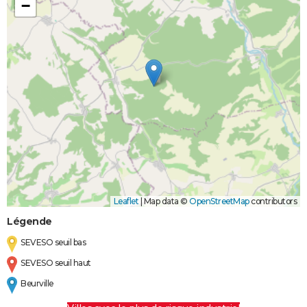
−
Leaflet
|
Map data ©
OpenStreetMap
contributors
Légende
SEVESO seuil bas
SEVESO seuil haut
Beurville