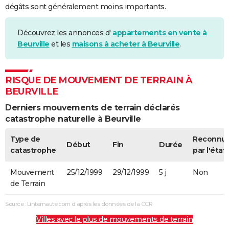
dégâts sont généralement moins importants.
Découvrez les annonces d'
appartements en vente à
Beurville
et les
maisons à acheter à Beurville
.
RISQUE DE MOUVEMENT DE TERRAIN À
BEURVILLE
Derniers mouvements de terrain déclarés
catastrophe naturelle à Beurville
Type de
Reconnu
Début
Fin
Durée
catastrophe
par l'état
Mouvement
25/12/1999
29/12/1999
5 j
Non
de Terrain
Source : Linternaute.com d'après les données de la CCR
Villes avec le plus de mouvements de terrain