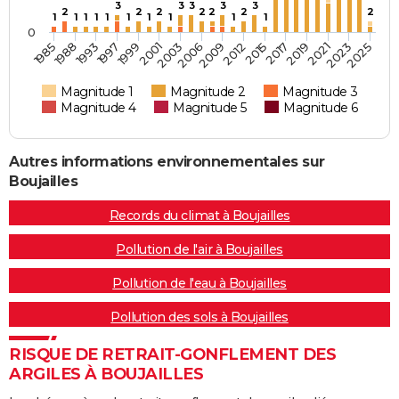
3
3
3
3
3
2
2
2
2
2
2
2
1
1
1
1
1
1
1
1
1
1
0
1997
2003
2012
2019
2025
1988
1999
2006
2015
2021
1993
2001
2009
2017
2023
1985
Magnitude 1
Magnitude 2
Magnitude 3
Magnitude 4
Magnitude 5
Magnitude 6
Autres informations environnementales sur
Boujailles
Records du climat à Boujailles
Pollution de l'air à Boujailles
Pollution de l'eau à Boujailles
Pollution des sols à Boujailles
RISQUE DE RETRAIT-GONFLEMENT DES
ARGILES À BOUJAILLES