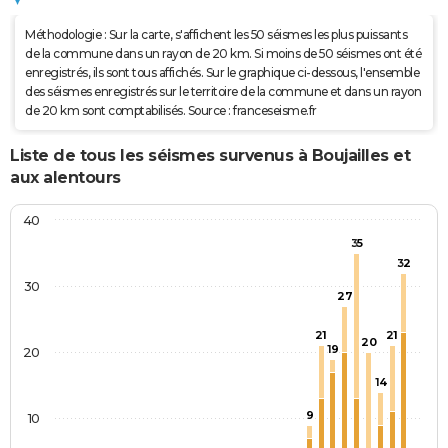
Méthodologie : Sur la carte, s'affichent les 50 séismes les plus puissants
de la commune dans un rayon de 20 km. Si moins de 50 séismes ont été
enregistrés, ils sont tous affichés. Sur le graphique ci-dessous, l'ensemble
des séismes enregistrés sur le territoire de la commune et dans un rayon
de 20 km sont comptabilisés. Source : franceseisme.fr
Liste de tous les séismes survenus à Boujailles et
aux alentours
40
35
32
30
27
21
21
20
19
20
14
9
10