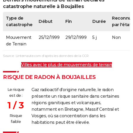
catastrophe naturelle à Boujailles
Type de
Reconnu
Début
Fin
Durée
catastrophe
par l'état
Mouvement
25/12/1999
29/12/1999
5 j
Non
de Terrain
Source : Linternaute.com d'après les données de la CCR
Villes avec le plus de mouvements de terrain
RISQUE DE RADON À BOUJAILLES
Le risque
Gaz radioactif d'origine naturelle, le radon
est de :
présente un risque sanitaire dans certaines
1 / 3
régions granitiques et volcaniques,
notamment en Bretagne, Massif Central et
Risque
Vosges, où sa concentration dans les
faible
habitations peut être élevée.