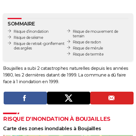
City break
Voyage de noces
Climat
Destinations
Voyage nature
Forum
+
PHOTO
GUIDES D'ACHAT
SOMMAIRE
Risque d’inondation
Risque de mouvement de
BONS PLANS
terrain
Risque de séisme
Risque de radon
Risque de retrait-gonflement
CARTE DE VOEUX
des argiles
Risque de mérule
Risque de termite
Carte Bonne année
Carte Pâques
Carte de Noël
Carte Saint-Valentin
Carte d'anniversaire
DICTIONNAIRE
Biographies
Expressions
Dictionnaire
Citations
Proverbes
Boujailles a subi 2 catastrophes naturelles depuis les années
PROGRAMME TV
1980, les 2 dernières datant de 1999. La commune a dû faire
COPAINS D'AVANT
face à 1 inondation en 1999.
Se connecter
Collèges
Universités
Service militaire
S'inscrire
Lycées
Primaires
Entreprises
Avis de recherche
AVIS DE DÉCÈS
FORUM
Lifestyle
Sport
Television
Cinema
Bricolage
Culture
Auto
Voyage
RISQUE D’INONDATION À BOUJAILLES
Carte des zones inondables à Boujailles