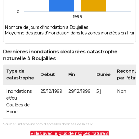
0
1999
Nombre de jours d'inondation à Boujailles
Moyenne des jours d'inondation dans les zones inondées en Franc
Dernières inondations déclarées catastrophe
naturelle à Boujailles
Type de
Reconnu
Début
Fin
Durée
catastrophe
par l'état
Inondations
25/12/1999
29/12/1999
5 j
Non
et/ou
Coulées de
Boue
Source : Linternaute.com d'après les données de la CCR
Villes avec le plus de risques naturels