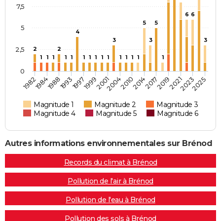
7,5
6
6
5
5
5
4
3
3
3
2,5
2
2
1
1
1
1
1
1
1
1
1
1
1
1
1
1
1
0
1982
2004
2025
1993
2017
2001
2023
1988
2014
1999
2021
1984
2010
1997
2019
Magnitude 1
Magnitude 2
Magnitude 3
Magnitude 4
Magnitude 5
Magnitude 6
Autres informations environnementales sur Brénod
Records du climat à Brénod
Pollution de l'air à Brénod
Pollution de l'eau à Brénod
Pollution des sols à Brénod