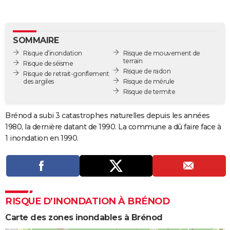
City break
Voyage de noces
Climat
Destinations
Voyage nature
Forum
+
PHOTO
GUIDES D'ACHAT
SOMMAIRE
Risque d’inondation
Risque de mouvement de
BONS PLANS
terrain
Risque de séisme
Risque de radon
Risque de retrait-gonflement
CARTE DE VOEUX
des argiles
Risque de mérule
Risque de termite
Carte Bonne année
Carte Pâques
Carte de Noël
Carte Saint-Valentin
Carte d'anniversaire
DICTIONNAIRE
Biographies
Expressions
Dictionnaire
Citations
Proverbes
Brénod a subi 3 catastrophes naturelles depuis les années
PROGRAMME TV
1980, la dernière datant de 1990. La commune a dû faire face à
COPAINS D'AVANT
1 inondation en 1990.
Se connecter
Collèges
Universités
Service militaire
S'inscrire
Lycées
Primaires
Entreprises
Avis de recherche
AVIS DE DÉCÈS
FORUM
Lifestyle
Sport
Television
Cinema
Bricolage
Culture
Auto
Voyage
RISQUE D’INONDATION À BRÉNOD
Carte des zones inondables à Brénod