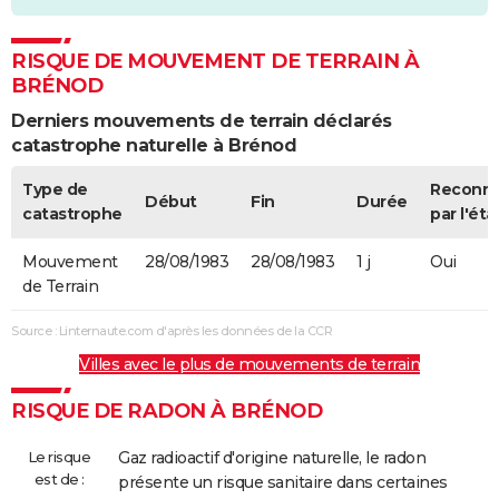
RISQUE DE MOUVEMENT DE TERRAIN À
BRÉNOD
Derniers mouvements de terrain déclarés
catastrophe naturelle à Brénod
Type de
Reconn
Début
Fin
Durée
catastrophe
par l'éta
Mouvement
28/08/1983
28/08/1983
1 j
Oui
de Terrain
Source : Linternaute.com d'après les données de la CCR
Villes avec le plus de mouvements de terrain
RISQUE DE RADON À BRÉNOD
Le risque
Gaz radioactif d'origine naturelle, le radon
est de :
présente un risque sanitaire dans certaines