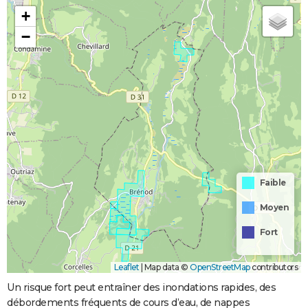
+
−
Faible
Moyen
Fort
Leaflet
|
Map data ©
OpenStreetMap
contributors
Un risque fort peut entraîner des inondations rapides, des
débordements fréquents de cours d’eau, de nappes