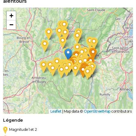
alentours
+
−
Leaflet
|
Map data ©
OpenStreetMap
contributors
Légende
Magnitude 1 et 2