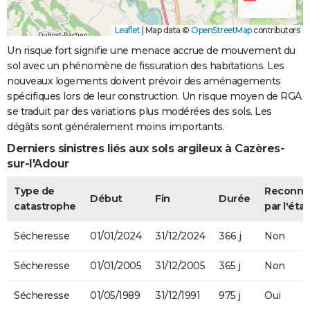
Leaflet
|
Map data ©
OpenStreetMap
contributors
Un risque fort signifie une menace accrue de mouvement du
sol avec un phénomène de fissuration des habitations. Les
nouveaux logements doivent prévoir des aménagements
spécifiques lors de leur construction. Un risque moyen de RGA
se traduit par des variations plus modérées des sols. Les
dégâts sont généralement moins importants.
Derniers sinistres liés aux sols argileux à Cazères-
sur-l'Adour
Type de
Reconnu
Début
Fin
Durée
catastrophe
par l'état
Sécheresse
01/01/2024
31/12/2024
366 j
Non
Sécheresse
01/01/2005
31/12/2005
365 j
Non
Sécheresse
01/05/1989
31/12/1991
975 j
Oui