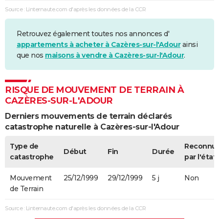
Source : Linternaute.com d'après les données de la CCR
Retrouvez également toutes nos annonces d'
appartements à acheter à Cazères-sur-l'Adour
ainsi
que nos
maisons à vendre à Cazères-sur-l'Adour
.
RISQUE DE MOUVEMENT DE TERRAIN À
CAZÈRES-SUR-L'ADOUR
Derniers mouvements de terrain déclarés
catastrophe naturelle à Cazères-sur-l'Adour
Type de
Reconnu
Début
Fin
Durée
catastrophe
par l'état
Mouvement
25/12/1999
29/12/1999
5 j
Non
de Terrain
Source : Linternaute.com d'après les données de la CCR