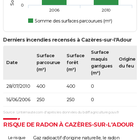
0
2006
2010
Somme des surfaces parcourues (m²)
Derniers incendies recensés à Cazères-sur-l'Adour
Surface
Surface
Surface
maquis
Origine
Date
parcourue
forêt
garrigues
du feu
(m²)
(m²)
(m²)
28/07/2010
400
400
0
16/06/2006
250
250
0
Source : Linternaute.com d'après les données du bdiff.agriculture.gouv.fr
RISQUE DE RADON À CAZÈRES-SUR-L'ADOUR
Le risque
Gaz radioactif d'origine naturelle, le radon