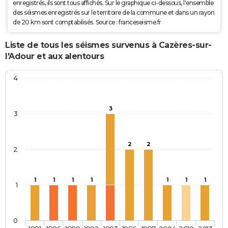
enregistrés, ils sont tous affichés. Sur le graphique ci-dessous, l'ensemble
des séismes enregistrés sur le territoire de la commune et dans un rayon
de 20 km sont comptabilisés. Source : franceseisme.fr
Liste de tous les séismes survenus à Cazères-sur-
l'Adour et aux alentours
4
3
3
2
2
2
1
1
1
1
1
1
1
1
0