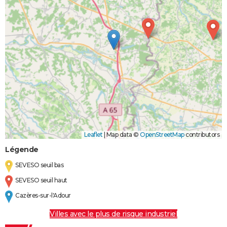
Leaflet
|
Map data ©
OpenStreetMap
contributors
Légende
SEVESO seuil bas
SEVESO seuil haut
Cazères-sur-l'Adour
Villes avec le plus de risque industriel