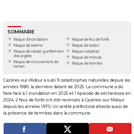
City break
Voyage de noces
Climat
Destinations
Voyage nature
Forum
+
PHOTO
GUIDES D'ACHAT
BONS PLANS
SOMMAIRE
Risque d’inondation
Risque de feu de forêt
CARTE DE VOEUX
Risque de séisme
Risque de radon
Risque de retrait-gonflement
Risque industriel
Carte Bonne année
Carte Pâques
Carte de Noël
Carte Saint-Valentin
Carte d'anniversaire
DICTIONNAIRE
des argiles
Risque de mérule
Risque de mouvement de
Risque de termite
terrain
Biographies
Expressions
Dictionnaire
Citations
Proverbes
PROGRAMME TV
Cazères-sur-l'Adour a subi 9 catastrophes naturelles depuis les
COPAINS D'AVANT
années 1980, la dernière datant de 2025. La commune a dû
Se connecter
Collèges
Universités
Service militaire
S'inscrire
Lycées
Primaires
Entreprises
Avis de recherche
AVIS DE DÉCÈS
faire face à 1 inondation en 2025 et 1 épisode de sécheresse en
2024. 2 feux de forêt ont été recensés à Cazères-sur-l'Adour
FORUM
depuis les années 1970. Un arrêté préfectoral atteste aussi de
la présence de termites dans la commune.
Lifestyle
Sport
Television
Cinema
Bricolage
Culture
Auto
Voyage