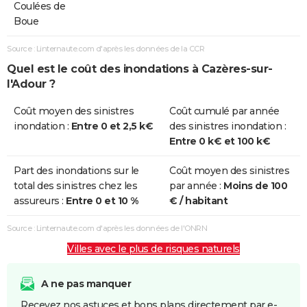
Coulées de
Boue
Source : Linternaute.com d'après les données de la CCR
Quel est le coût des inondations à Cazères-sur-
l'Adour ?
Coût moyen des sinistres
Coût cumulé par année
inondation :
Entre 0 et 2,5 k€
des sinistres inondation :
Entre 0 k€ et 100 k€
Part des inondations sur le
Coût moyen des sinistres
total des sinistres chez les
par année :
Moins de 100
assureurs :
Entre 0 et 10 %
€ / habitant
Source : Linternaute.com d'après les données de l'ONRN
Villes avec le plus de risques naturels
A ne pas manquer
Recevez nos astuces et bons plans directement par e-