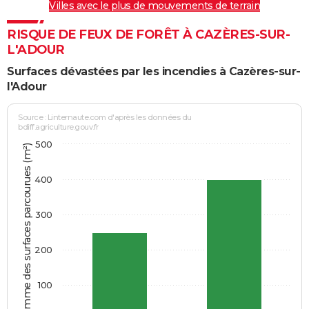
Villes avec le plus de mouvements de terrain
RISQUE DE FEUX DE FORÊT À CAZÈRES-SUR-
L'ADOUR
Surfaces dévastées par les incendies à Cazères-sur-
l'Adour
Source : Linternaute.com d'après les données du
bdiff.agriculture.gouv.fr
500
Somme des surfaces parcourues (m²)
400
300
200
100