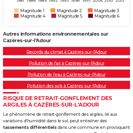
1981
1986
1989
1992
1993
1996
1997
2004
2010
2013
Magnitude 1
Magnitude 2
Magnitude 3
Magnitude 4
Magnitude 5
Magnitude 6
Autres informations environnementales sur
Cazères-sur-l'Adour
Records du climat à Cazères-sur-l'Adour
Pollution de l'air à Cazères-sur-l'Adour
Pollution de l'eau à Cazères-sur-l'Adour
Pollution des sols à Cazères-sur-l'Adour
RISQUE DE RETRAIT-GONFLEMENT DES
ARGILES À CAZÈRES-SUR-L'ADOUR
Le phénomène de retrait-gonflement des argiles, lié aux
variations d'humidité dans le sol, peut entraîner des
tassements différentiels
dans une commune en provoquant