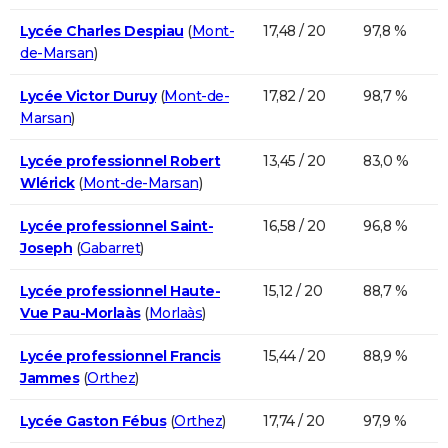
Lycée Charles Despiau
(
Mont-
17,48 / 20
97,8 %
de-Marsan
)
Lycée Victor Duruy
(
Mont-de-
17,82 / 20
98,7 %
Marsan
)
Lycée professionnel Robert
13,45 / 20
83,0 %
Wlérick
(
Mont-de-Marsan
)
Lycée professionnel Saint-
16,58 / 20
96,8 %
Joseph
(
Gabarret
)
Lycée professionnel Haute-
15,12 / 20
88,7 %
Vue Pau-Morlaàs
(
Morlaàs
)
Lycée professionnel Francis
15,44 / 20
88,9 %
Jammes
(
Orthez
)
Lycée Gaston Fébus
(
Orthez
)
17,74 / 20
97,9 %