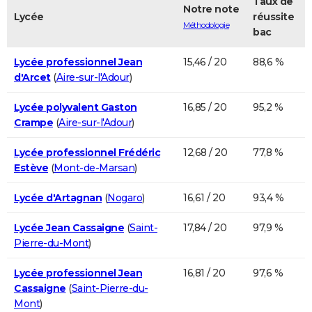
Taux de
Notre note
Lycée
réussite
Méthodologie
bac
Lycée professionnel Jean
15,46 / 20
88,6 %
d'Arcet
(
Aire-sur-l'Adour
)
Lycée polyvalent Gaston
16,85 / 20
95,2 %
Crampe
(
Aire-sur-l'Adour
)
Lycée professionnel Frédéric
12,68 / 20
77,8 %
Estève
(
Mont-de-Marsan
)
Lycée d'Artagnan
(
Nogaro
)
16,61 / 20
93,4 %
Lycée Jean Cassaigne
(
Saint-
17,84 / 20
97,9 %
Pierre-du-Mont
)
Lycée professionnel Jean
16,81 / 20
97,6 %
Cassaigne
(
Saint-Pierre-du-
Mont
)