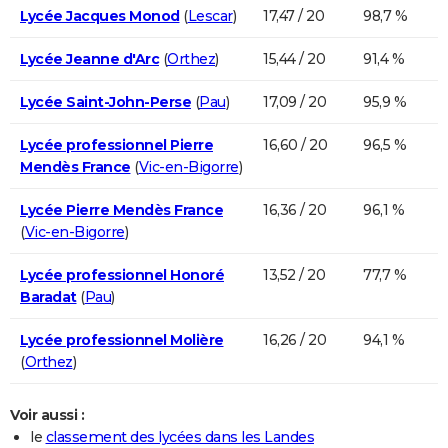
Lycée Jacques Monod
(
Lescar
)
17,47 / 20
98,7 %
Lycée Jeanne d'Arc
(
Orthez
)
15,44 / 20
91,4 %
Lycée Saint-John-Perse
(
Pau
)
17,09 / 20
95,9 %
Lycée professionnel Pierre
16,60 / 20
96,5 %
Mendès France
(
Vic-en-Bigorre
)
Lycée Pierre Mendès France
16,36 / 20
96,1 %
(
Vic-en-Bigorre
)
Lycée professionnel Honoré
13,52 / 20
77,7 %
Baradat
(
Pau
)
Lycée professionnel Molière
16,26 / 20
94,1 %
(
Orthez
)
Voir aussi :
le
classement des lycées dans les Landes