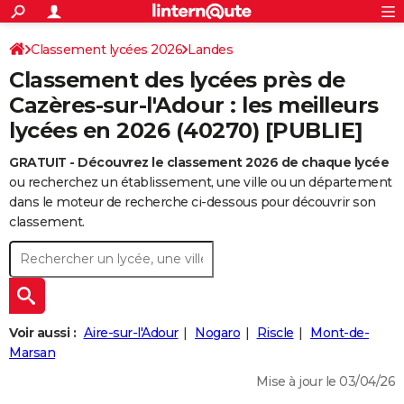
ACTUALITÉS
Connexion
S'inscrire
Classement lycées 2026
Landes
Rechercher
Société
Education
Villes
Politique
Faits Divers
Monde
+
SPORT
Classement des lycées près de
Football
Cyclisme
Forum
Coupe du monde 2026
Tennis
Rugby
CULTURE
Cazères-sur-l'Adour : les meilleurs
lycées en 2026 (40270) [PUBLIE]
TNT
Cinéma
Musique
Programme TV
Streaming
Sorties cinéma
+
FINANCE
GRATUIT - Découvrez le classement 2026 de chaque lycée
Impôts
Immobilier
Banque
Crédit
Retraite
Epargne
Risques naturels par ville
Assurance
AUTO
ou recherchez un établissement, une ville ou un département
Réserver un essai
Berlines
Forum auto
Essais
Citadines
SUV
+
dans le moteur de recherche ci-dessous pour découvrir son
HIGH-TECH
classement.
Meilleur smartphone
Ordinateurs
Guide high-tech
Mobiles
Internet
Jeux vidéo
+
BRICOLAGE
Aménagement intérieur
Cuisine
Jardinage
+
Forum
Extérieur
Salle de bains
Rangement
WEEK-END
Escapades
Expositions
Week-end nature
Guides de France
Patrimoine
Musées
+
LIFESTYLE
Voir aussi :
Aire-sur-l'Adour
Nogaro
Riscle
Mont-de-
Bien-être
Mode
+
Art de vivre
Loisirs
Modes de vie
Marsan
SANTE
Mise à jour le 03/04/26
Guide de la santé
Médicaments
+
Alimentation
Maladies
Sommeil
VOYAGE