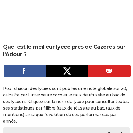
City break
Voyage de noces
Climat
Destinations
Voyage nature
Forum
+
PHOTO
GUIDES D'ACHAT
BONS PLANS
CARTE DE VOEUX
Quel est le meilleur lycée près de Cazères-sur-
l'Adour ?
Carte Bonne année
Carte Pâques
Carte de Noël
Carte Saint-Valentin
Carte d'anniversaire
DICTIONNAIRE
Biographies
Expressions
Dictionnaire
Citations
Proverbes
PROGRAMME TV
COPAINS D'AVANT
Pour chacun des lycées sont publiés une note globale sur 20,
Se connecter
Collèges
Universités
Service militaire
S'inscrire
Lycées
Primaires
Entreprises
Avis de recherche
AVIS DE DÉCÈS
calculée par Linternaute.com et le taux de réussite au bac de
ses lycéens. Cliquez sur le nom du lycée pour consulter toutes
FORUM
ses statistiques par fillière (taux de réussite au bac, taux de
Lifestyle
Sport
Television
Cinema
Bricolage
Culture
Auto
Voyage
mentions) ainsi que l'évolution de ses performances par
année.