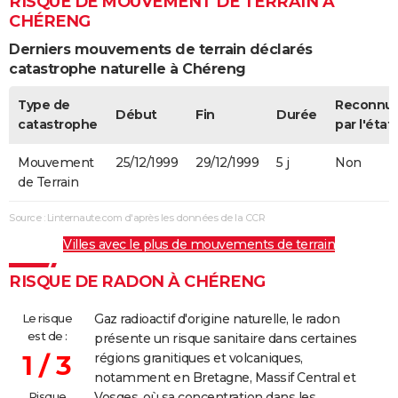
RISQUE DE MOUVEMENT DE TERRAIN À
CHÉRENG
Derniers mouvements de terrain déclarés
catastrophe naturelle à Chéreng
Type de
Reconnu
Début
Fin
Durée
catastrophe
par l'état
Mouvement
25/12/1999
29/12/1999
5 j
Non
de Terrain
Source : Linternaute.com d'après les données de la CCR
Villes avec le plus de mouvements de terrain
RISQUE DE RADON À CHÉRENG
Le risque
Gaz radioactif d'origine naturelle, le radon
est de :
présente un risque sanitaire dans certaines
1 / 3
régions granitiques et volcaniques,
notamment en Bretagne, Massif Central et
Risque
Vosges, où sa concentration dans les