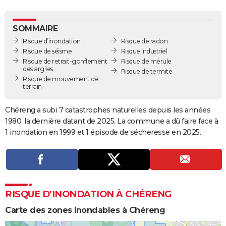
City break
Voyage de noces
Climat
Destinations
Voyage nature
Forum
+
PHOTO
SOMMAIRE
GUIDES D'ACHAT
Risque d’inondation
Risque de radon
Risque de séisme
Risque industriel
BONS PLANS
Risque de retrait-gonflement
Risque de mérule
des argiles
Risque de termite
CARTE DE VOEUX
Risque de mouvement de
terrain
Carte Bonne année
Carte Pâques
Carte de Noël
Carte Saint-Valentin
Carte d'anniversaire
DICTIONNAIRE
Chéreng a subi 7 catastrophes naturelles depuis les années
Biographies
Expressions
Dictionnaire
Citations
Proverbes
PROGRAMME TV
1980, la dernière datant de 2025. La commune a dû faire face à
1 inondation en 1999 et 1 épisode de sécheresse en 2025.
COPAINS D'AVANT
Se connecter
Collèges
Universités
Service militaire
S'inscrire
Lycées
Primaires
Entreprises
Avis de recherche
AVIS DE DÉCÈS
FORUM
RISQUE D’INONDATION À CHÉRENG
Lifestyle
Sport
Television
Cinema
Bricolage
Culture
Auto
Voyage
Carte des zones inondables à Chéreng