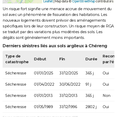
Leaflet
|
Map data ©
OpenStreetMap
contributors
Un risque fort signifie une menace accrue de mouvement du
sol avec un phénomène de fissuration des habitations. Les
nouveaux logements doivent prévoir des aménagements
spécifiques lors de leur construction. Un risque moyen de RGA
se traduit par des variations plus modérées des sols. Les
dégâts sont généralement moins importants.
Derniers sinistres liés aux sols argileux à Chéreng
Type de
Recon
Début
Fin
Durée
catastrophe
par l'ét
Sécheresse
01/01/2025
31/12/2025
365 j
Oui
Sécheresse
01/04/2022
30/06/2022
91 j
Oui
Sécheresse
01/01/2013
31/12/2013
365 j
Non
Sécheresse
01/05/1989
31/12/1996
2802 j
Oui