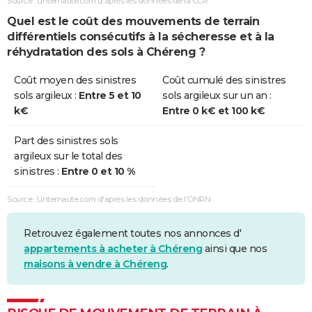
Source : Linternaute.com d'après les données de la CCR
Quel est le coût des mouvements de terrain
différentiels consécutifs à la sécheresse et à la
réhydratation des sols à Chéreng ?
Coût moyen des sinistres
Coût cumulé des sinistres
sols argileux :
Entre 5 et 10
sols argileux sur un an :
k€
Entre 0 k€ et 100 k€
Part des sinistres sols
argileux sur le total des
sinistres :
Entre 0 et 10 %
Source : Linternaute.com d'après les données de l'ONRN
Retrouvez également toutes nos annonces d'
appartements à acheter à Chéreng
ainsi que nos
maisons à vendre à Chéreng
.