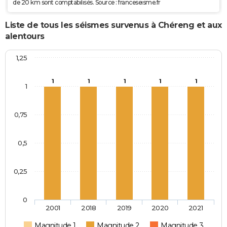
de 20 km sont comptabilisés. Source : franceseisme.fr
Liste de tous les séismes survenus à Chéreng et aux
alentours
1,25
1
1
1
1
1
1
0,75
0,5
0,25
0
2001
2018
2019
2020
2021
Magnitude 1
Magnitude 2
Magnitude 3