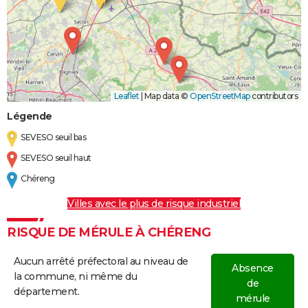
Leaflet
|
Map data ©
OpenStreetMap
contributors
Légende
SEVESO seuil bas
SEVESO seuil haut
Chéreng
Villes avec le plus de risque industriel
RISQUE DE MÉRULE À CHÉRENG
Aucun arrêté préfectoral au niveau de
Absence
la commune, ni même du
de
département.
mérule