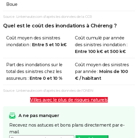
Boue
Source : Linternaute.com d'après les données de la CCR
Quel est le coût des inondations à Chéreng ?
Coût moyen des sinistres
Coût cumulé par année
inondation :
Entre 5 et 10 k€
des sinistres inondation :
Entre 100 k€ et 500 k€
Part des inondations sur le
Coût moyen des sinistres
total des sinistres chez les
par année :
Moins de 100
assureurs :
Entre 0 et 10 %
€ / habitant
Source : Linternaute.com d'après les données de l'ONRN
Villes avec le plus de risques naturels
A ne pas manquer
Recevez nos astuces et bons plans directement par e-
mail.