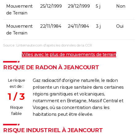
Mouvement
25/12/1999
29/12/1999
5 j
Non
de Terrain
Mouvement
22/11/1984
24/11/1984
3 j
Oui
de Terrain
Source : Linternaute.com d'après les données de la CCR
Villes avec le plus de mouvements de terrain
RISQUE DE RADON À JEANCOURT
Le risque
Gaz radioactif d'origine naturelle, le radon
est de :
présente un risque sanitaire dans certaines
1 / 3
régions granitiques et volcaniques,
notamment en Bretagne, Massif Central et
Risque
Vosges, où sa concentration dans les
faible
habitations peut être élevée.
RISQUE INDUSTRIEL À JEANCOURT