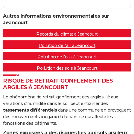
Autres informations environnementales sur
Jeancourt
Records du climat à Jeancourt
Pollution de l'air à Jeancourt
Pollution de l'eau à Jeancourt
Pollution des sols à Jeancourt
RISQUE DE RETRAIT-GONFLEMENT DES
ARGILES À JEANCOURT
Le phénomène de retrait-gonflement des argiles, lié aux
variations d'humidité dans le sol, peut entraîner des
tassements différentiels
dans une commune en provoquant
des mouvements inégaux du terrain, ce qui affecte les
fondations des bâtiments.
Zones exposées à des risques liés aux sols argileux