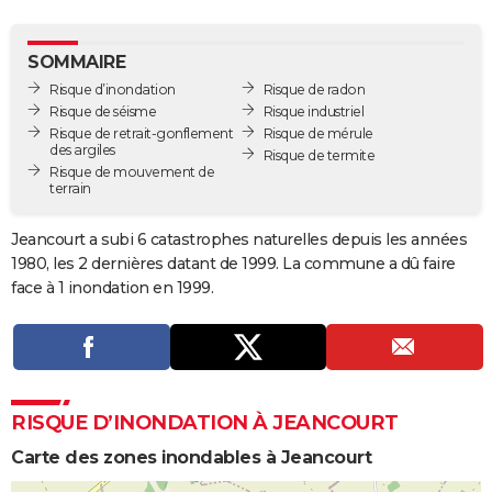
City break
Voyage de noces
Climat
Destinations
Voyage nature
Forum
+
PHOTO
SOMMAIRE
GUIDES D'ACHAT
Risque d’inondation
Risque de radon
Risque de séisme
Risque industriel
BONS PLANS
Risque de retrait-gonflement
Risque de mérule
des argiles
Risque de termite
CARTE DE VOEUX
Risque de mouvement de
terrain
Carte Bonne année
Carte Pâques
Carte de Noël
Carte Saint-Valentin
Carte d'anniversaire
DICTIONNAIRE
Jeancourt a subi 6 catastrophes naturelles depuis les années
Biographies
Expressions
Dictionnaire
Citations
Proverbes
PROGRAMME TV
1980, les 2 dernières datant de 1999. La commune a dû faire
face à 1 inondation en 1999.
COPAINS D'AVANT
Se connecter
Collèges
Universités
Service militaire
S'inscrire
Lycées
Primaires
Entreprises
Avis de recherche
AVIS DE DÉCÈS
FORUM
RISQUE D’INONDATION À JEANCOURT
Lifestyle
Sport
Television
Cinema
Bricolage
Culture
Auto
Voyage
Carte des zones inondables à Jeancourt