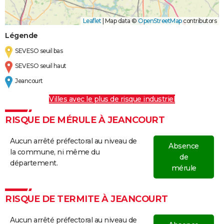
Leaflet
|
Map data ©
OpenStreetMap
contributors
Légende
SEVESO seuil bas
SEVESO seuil haut
Jeancourt
Villes avec le plus de risque industriel
RISQUE DE MÉRULE À JEANCOURT
Aucun arrêté préfectoral au niveau de
Absence
la commune, ni même du
de
département.
mérule
RISQUE DE TERMITE À JEANCOURT
Aucun arrêté préfectoral au niveau de