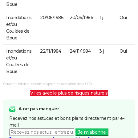
Boue
Inondations
20/06/1986
20/06/1986
1 j
Oui
et/ou
Coulées de
Boue
Inondations
22/11/1984
24/11/1984
3 j
Oui
et/ou
Coulées de
Boue
Source : Linternaute.com d'après les données de la CCR
Villes avec le plus de risques naturels
A ne pas manquer
Recevez nos astuces et bons plans directement par e-
mail.
Je m'abonne