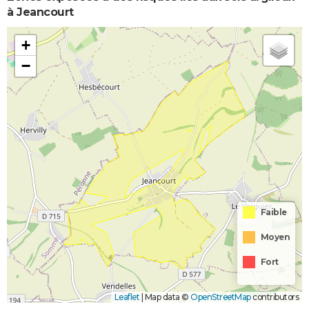
à Jeancourt
+
−
Faible
Moyen
Fort
Leaflet
|
Map data ©
OpenStreetMap
contributors