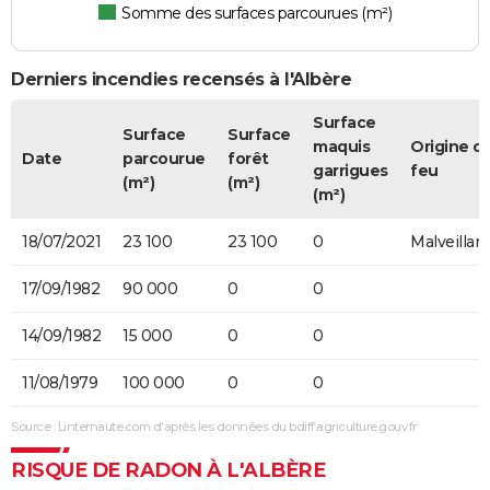
Somme des surfaces parcourues (m²)
Derniers incendies recensés à l'Albère
Surface
Surface
Surface
maquis
Origine d
Date
parcourue
forêt
garrigues
feu
(m²)
(m²)
(m²)
18/07/2021
23 100
23 100
0
Malveillan
17/09/1982
90 000
0
0
14/09/1982
15 000
0
0
11/08/1979
100 000
0
0
Source : Linternaute.com d'après les données du bdiff.agriculture.gouv.fr
RISQUE DE RADON À L'ALBÈRE