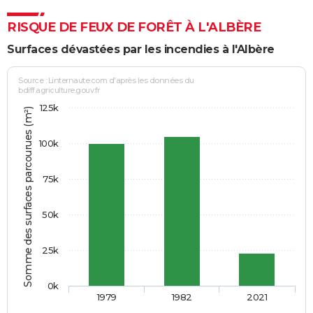
RISQUE DE FEUX DE FORÊT À L'ALBÈRE
Surfaces dévastées par les incendies à l'Albère
Source : Linternaute.com d'après les données du
bdiff.agriculture.gouv.fr
125k
Somme des surfaces parcourues (m²)
100k
75k
50k
25k
0k
1979
1982
2021