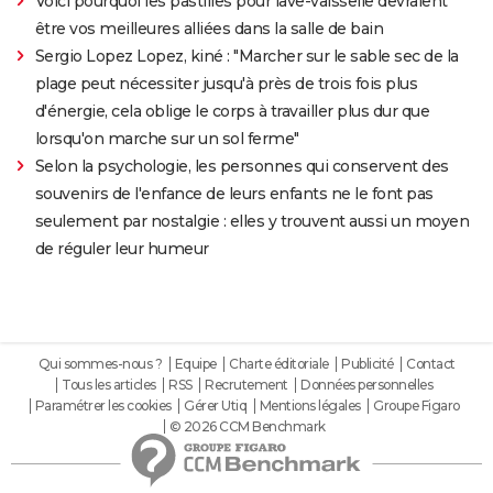
Voici pourquoi les pastilles pour lave-vaisselle devraient
être vos meilleures alliées dans la salle de bain
Sergio Lopez Lopez, kiné : "Marcher sur le sable sec de la
plage peut nécessiter jusqu'à près de trois fois plus
d'énergie, cela oblige le corps à travailler plus dur que
lorsqu'on marche sur un sol ferme"
Selon la psychologie, les personnes qui conservent des
souvenirs de l'enfance de leurs enfants ne le font pas
seulement par nostalgie : elles y trouvent aussi un moyen
de réguler leur humeur
Qui sommes-nous ?
Equipe
Charte éditoriale
Publicité
Contact
Tous les articles
RSS
Recrutement
Données personnelles
Paramétrer les cookies
Gérer Utiq
Mentions légales
Groupe Figaro
© 2026 CCM Benchmark