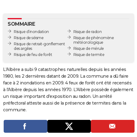
City break
Voyage de noces
Climat
Destinations
Voyage nature
Forum
+
PHOTO
GUIDES D'ACHAT
SOMMAIRE
Risque d’inondation
Risque de radon
BONS PLANS
Risque de séisme
Risque de phénomène
météorologique
Risque de retrait-gonflement
CARTE DE VOEUX
des argiles
Risque de mérule
Risque de feu de forêt
Risque de termite
Carte Bonne année
Carte Pâques
Carte de Noël
Carte Saint-Valentin
Carte d'anniversaire
DICTIONNAIRE
Biographies
Expressions
Dictionnaire
Citations
Proverbes
L'Albère a subi 9 catastrophes naturelles depuis les années
PROGRAMME TV
1980, les 2 dernières datant de 2009. La commune a dû faire
COPAINS D'AVANT
face à 2 inondations en 2009. 4 feux de forêt ont été recensés
à l'Albère depuis les années 1970. L'Albère possède également
Se connecter
Collèges
Universités
Service militaire
S'inscrire
Lycées
Primaires
Entreprises
Avis de recherche
AVIS DE DÉCÈS
un risque important d'exposition au radon. Un arrêté
préfectoral atteste aussi de la présence de termites dans la
FORUM
commune.
Lifestyle
Sport
Television
Cinema
Bricolage
Culture
Auto
Voyage