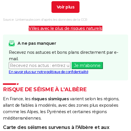
Inondations
26/09/1992
27/09/1992
2 j
Oui
et/ou
Source : Linternaute.com d'après les données de la CCR
Coulées de
Villes avec le plus de risques naturels
Boue
Inondations
22/01/1992
25/01/1992
4 j
Oui
A ne pas manquer
et/ou
Recevez nos astuces et bons plans directement par e-
Coulées de
mail.
Boue
Je m'abonne
En savoir plus sur notre politique de confidentialité
Inondations
17/11/1989
19/11/1989
3 j
Oui
et/ou
Coulées de
RISQUE DE SÉISME À L'ALBÈRE
Boue
En France, les
risques sismiques
varient selon les régions,
allant de faibles à modérés, avec des zones plus exposées
Inondations
12/10/1986
14/10/1986
3 j
Oui
comme les Alpes, les Pyrénées et certaines régions
et/ou
méditerranéennes.
Coulées de
Boue
Carte des séismes survenus à l'Albère et aux