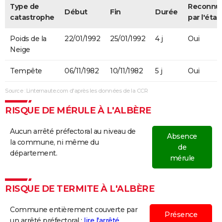
Type de
Reconnu
Début
Fin
Durée
catastrophe
par l'état
Poids de la
22/01/1992
25/01/1992
4 j
Oui
Neige
Tempête
06/11/1982
10/11/1982
5 j
Oui
Source : Linternaute.com d'après les données de la CCR
RISQUE DE MÉRULE À L'ALBÈRE
Aucun arrêté préfectoral au niveau de
Absence
la commune, ni même du
de
département.
mérule
RISQUE DE TERMITE À L'ALBÈRE
Commune entièrement couverte par
Présence
un arrêté préfectoral :
lire l'arrêté