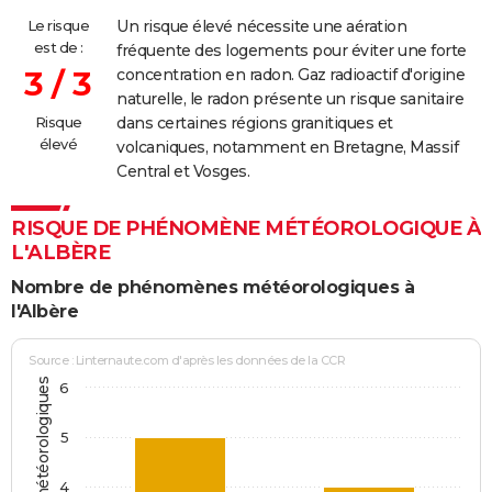
Le risque
Un risque élevé nécessite une aération
est de :
fréquente des logements pour éviter une forte
3 / 3
concentration en radon. Gaz radioactif d'origine
naturelle, le radon présente un risque sanitaire
Risque
dans certaines régions granitiques et
élevé
volcaniques, notamment en Bretagne, Massif
Central et Vosges.
RISQUE DE PHÉNOMÈNE MÉTÉOROLOGIQUE À
L'ALBÈRE
Nombre de phénomènes météorologiques à
l'Albère
Source : Linternaute.com d'après les données de la CCR
6
5
4