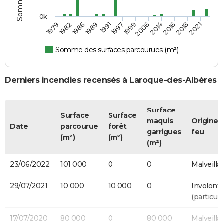
0k
1979
1982
1986
1989
1991
1997
1999
2006
2014
2016
2018
2021
Somme des surfaces parcourues (m²)
Derniers incendies recensés à Laroque-des-Albères
Surface
Surface
Surface
maquis
Origine 
Date
parcourue
forêt
garrigues
feu
(m²)
(m²)
(m²)
23/06/2022
101 000
0
0
Malveilla
29/07/2021
10 000
10 000
0
Involonta
(particuli
17/07/2020
80 000
0
80 000
Malveilla