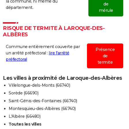
20/08/1982
15 000
0
0
la commune, ni même du
de
département.
mérule
17/07/1982
4 000
0
0
Naturelle
20/06/1982
10 000
0
0
Involonta
RISQUE DE TERMITE À LAROQUE-DES-
(particuli
ALBÈRES
10/04/1982
10 000
0
0
Commune entièrement couverte par
Présence
un arrêté préfectoral :
lire l'arrêté
de
19/05/1981
18 000
0
0
préfectoral
termite
11/02/1981
15 000
0
0
Involonta
(travaux)
Les villes à proximité de Laroque-des-Albères
Villelongue-dels-Monts (66740)
13/08/1979
1 000
0
0
Malveilla
Sorède (66690)
Saint-Génis-des-Fontaines (66740)
Montesquieu-des-Albères (66740)
L'Albère (66480)
Toutes les villes