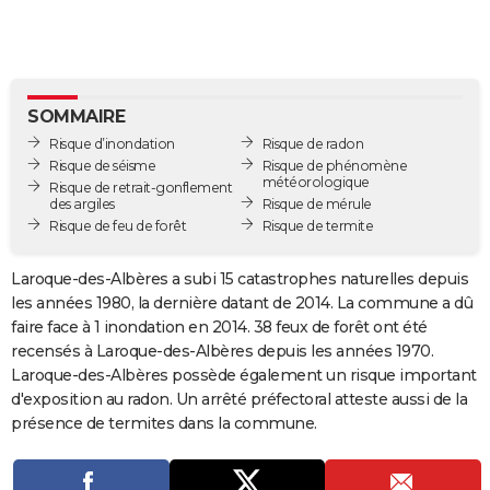
City break
Voyage de noces
Climat
Destinations
Voyage nature
Forum
+
PHOTO
GUIDES D'ACHAT
BONS PLANS
SOMMAIRE
Risque d’inondation
Risque de radon
CARTE DE VOEUX
Risque de séisme
Risque de phénomène
météorologique
Risque de retrait-gonflement
Carte Bonne année
Carte Pâques
Carte de Noël
Carte Saint-Valentin
Carte d'anniversaire
DICTIONNAIRE
des argiles
Risque de mérule
Risque de feu de forêt
Risque de termite
Biographies
Expressions
Dictionnaire
Citations
Proverbes
PROGRAMME TV
Laroque-des-Albères a subi 15 catastrophes naturelles depuis
COPAINS D'AVANT
les années 1980, la dernière datant de 2014. La commune a dû
faire face à 1 inondation en 2014. 38 feux de forêt ont été
Se connecter
Collèges
Universités
Service militaire
S'inscrire
Lycées
Primaires
Entreprises
Avis de recherche
AVIS DE DÉCÈS
recensés à Laroque-des-Albères depuis les années 1970.
Laroque-des-Albères possède également un risque important
FORUM
d'exposition au radon. Un arrêté préfectoral atteste aussi de la
Lifestyle
Sport
Television
Cinema
Bricolage
Culture
Auto
Voyage
présence de termites dans la commune.