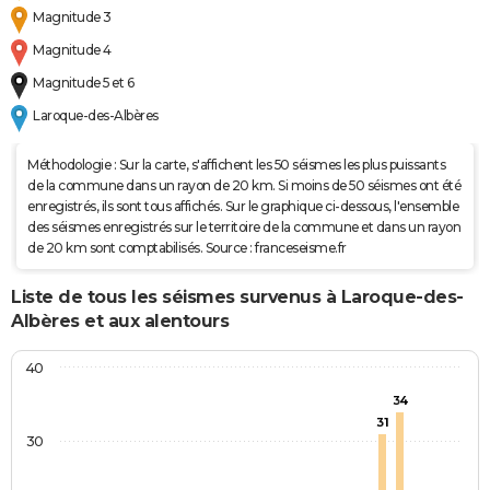
Coulées de
Magnitude 3
Boue
Magnitude 4
Magnitude 5 et 6
Laroque-des-Albères
Méthodologie : Sur la carte, s'affichent les 50 séismes les plus puissants
de la commune dans un rayon de 20 km. Si moins de 50 séismes ont été
enregistrés, ils sont tous affichés. Sur le graphique ci-dessous, l'ensemble
des séismes enregistrés sur le territoire de la commune et dans un rayon
de 20 km sont comptabilisés. Source : franceseisme.fr
Liste de tous les séismes survenus à Laroque-des-
Albères et aux alentours
40
34
31
30