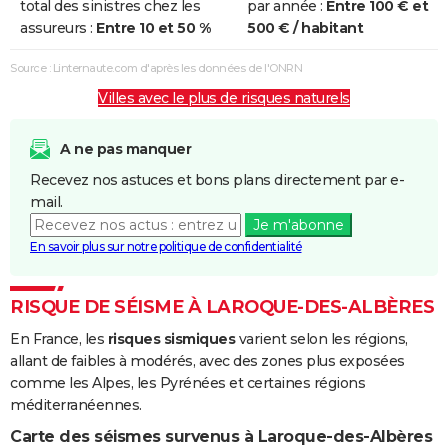
total des sinistres chez les
par année :
Entre 100 € et
et/ou
assureurs :
Entre 10 et 50 %
500 € / habitant
Coulées de
Boue
Source : Linternaute.com d'après les données de l'ONRN
Villes avec le plus de risques naturels
Inondations
07/12/1996
09/12/1996
3 j
Oui
et/ou
Coulées de
A ne pas manquer
Boue
Recevez nos astuces et bons plans directement par e-
mail.
Inondations
26/09/1992
27/09/1992
2 j
Oui
Je m'abonne
et/ou
En savoir plus sur notre politique de confidentialité
Coulées de
Boue
RISQUE DE SÉISME À LAROQUE-DES-ALBÈRES
Inondations
22/01/1992
25/01/1992
4 j
Oui
En France, les
risques sismiques
varient selon les régions,
et/ou
allant de faibles à modérés, avec des zones plus exposées
Coulées de
comme les Alpes, les Pyrénées et certaines régions
Boue
méditerranéennes.
Inondations
17/11/1989
19/11/1989
3 j
Oui
Carte des séismes survenus à Laroque-des-Albères