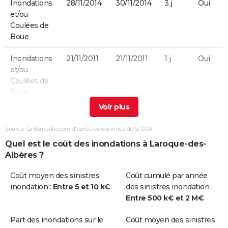
Inondations
28/11/2014
30/11/2014
3 j
Oui
et/ou
Coulées de
Boue
Inondations
21/11/2011
21/11/2011
1 j
Oui
et/ou
Coulées de
Boue
Inondations
24/01/2009
27/01/2009
4 j
Non
et/ou
Source : Linternaute.com d'après les données de la CCR
Coulées de
Quel est le coût des inondations à Laroque-des-
Boue
Albères ?
Chocs
24/01/2009
27/01/2009
4 j
Non
Coût moyen des sinistres
Coût cumulé par année
Mécaniques
inondation :
Entre 5 et 10 k€
des sinistres inondation :
liés à l'action
Entre 500 k€ et 2 M€
des Vagues
Part des inondations sur le
Coût moyen des sinistres
Inondations
12/11/1999
14/11/1999
3 j
Oui