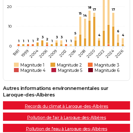
20
18
17
17
15
14
10
6
5
4
4
3
3
3
2
2
1
1
1
1
1
1
1
0
2006
2024
1999
2020
2016
2009
2026
2004
2022
1981
2018
2012
Magnitude 1
Magnitude 2
Magnitude 3
Magnitude 4
Magnitude 5
Magnitude 6
Autres informations environnementales sur
Laroque-des-Albères
Records du climat à Laroque-des-Albères
Pollution de l'air à Laroque-des-Albères
Pollution de l'eau à Laroque-des-Albères