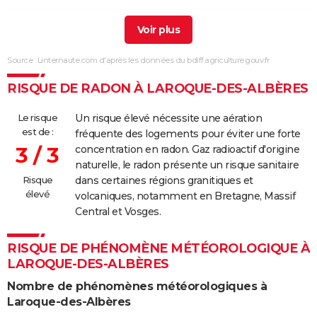
23/01/2018
4 000
0
4 000
Involonta
(travaux)
Source : Linternaute.com d'après les données du bdiff.agriculture.gouv.fr
21/08/2017
1 500
1 500
0
Malveilla
RISQUE DE RADON À LAROQUE-DES-ALBÈRES
21/08/2017
2 000
2 000
0
Malveilla
Le risque
Un risque élevé nécessite une aération
04/08/2017
2 000
500
1 500
Malveilla
est de :
fréquente des logements pour éviter une forte
3 / 3
concentration en radon. Gaz radioactif d'origine
17/07/2017
2 500
0
2 500
Malveilla
naturelle, le radon présente un risque sanitaire
Risque
dans certaines régions granitiques et
13/08/2016
700
0
700
Malveilla
élevé
volcaniques, notamment en Bretagne, Massif
Central et Vosges.
11/08/2016
10 000
1 000
7 000
Malveilla
RISQUE DE PHÉNOMÈNE MÉTÉOROLOGIQUE À
18/02/2015
1 500
1 000
500
Involonta
LAROQUE-DES-ALBÈRES
(travaux)
Nombre de phénomènes météorologiques à
17/06/2014
10 000
10 000
0
Laroque-des-Albères