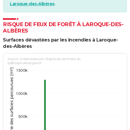
Laroque-des-Albères
.
RISQUE DE FEUX DE FORÊT À LAROQUE-DES-
ALBÈRES
Surfaces dévastées par les incendies à Laroque-
des-Albères
Source : Linternaute.com d'après les données du
bdiff.agriculture.gouv.fr
Somme des surfaces parcourues (m²)
1 500k
1 000k
500k